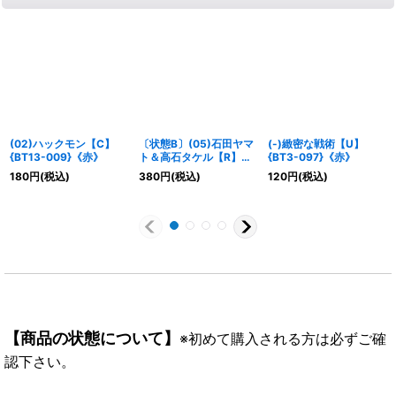
(02)ハックモン【C】
〔状態B〕(05)石田ヤマ
(-)緻密な戦術【U】
{BT13-009}《赤》
ト＆高石タケル【R】
{BT3-097}《赤》
{ST21-13}《多》
180
円
(税込)
380
円
(税込)
120
円
(税込)
【商品の状態について】
※初めて購入される方は必ずご確
認下さい。