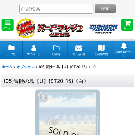
検索
メニュー
カート
店頭受取につい
カテゴリ
マイページ
収録弾
問い合わせ
ご利用案内
て
ホーム
>
オプション
>
(05)冒険の島【U】{ST20-15}《白》
(05)冒険の島【U】{ST20-15}《白》