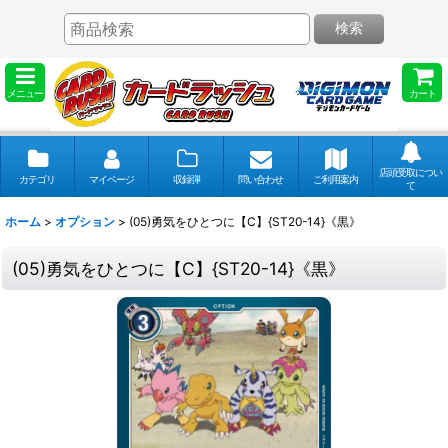
検索
メニュー
カート
店頭受取につい
カテゴリ
マイページ
収録弾
問い合わせ
ご利用案内
て
ホーム
>
オプション
>
(05)勇気をひとつに【C】{ST20-14}《黒》
(05)勇気をひとつに【C】{ST20-14}《黒》