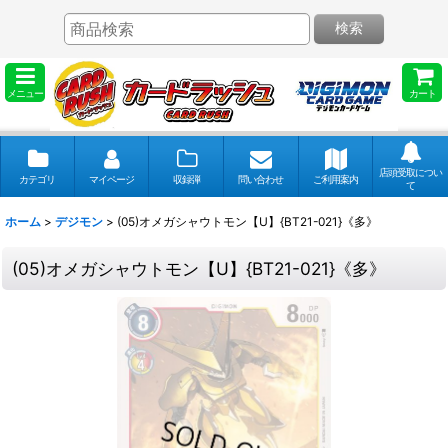
検索
メニュー
カート
店頭受取につい
カテゴリ
マイページ
収録弾
問い合わせ
ご利用案内
て
ホーム
>
デジモン
>
(05)オメガシャウトモン【U】{BT21-021}《多》
(05)オメガシャウトモン【U】{BT21-021}《多》