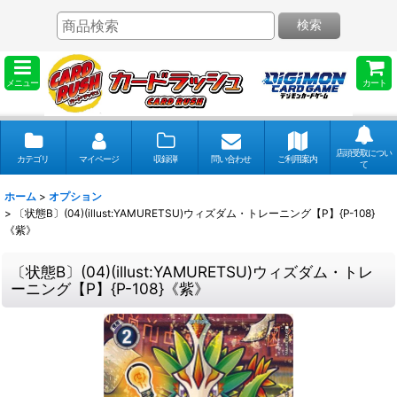
検索
メニュー
カート
店頭受取につい
カテゴリ
マイページ
収録弾
問い合わせ
ご利用案内
て
ホーム
>
オプション
>
〔状態B〕(04)(illust:YAMURETSU)ウィズダム・トレーニング【P】{P-108}
《紫》
〔状態B〕(04)(illust:YAMURETSU)ウィズダム・トレ
ーニング【P】{P-108}《紫》