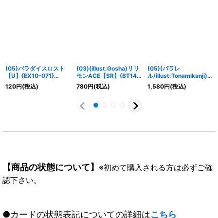
(05)パラダイスロスト
(03)(illust:Gosha)リリ
(05)(パラレ
【U】{EX10-071}
モンACE【SR】{BT14-
ル/illust:Tonamikanji)
《多》
049}《緑》
ゼニス【R-P】{BT21-
120
円
(税込)
780
円
(税込)
1,580
円
(税込)
087}《黒》
【商品の状態について】
※初めて購入される方は必ずご確
認下さい。
●カードの状態表記についての詳細は
こちら