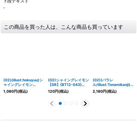
下段テキスト
-
この商品を買った人は、こんな商品も買っています
(02)(illust:hokuyuu)シ
(02)シャイングレイモン
(02)(パラレ
ャイングレイモン
【SR】{BT12-043}
ル/illust:Tonamikanji)
【SR】{BT12-043}
《多》
シャイングレイモン
1,080
円
(税込)
120
円
(税込)
2,180
円
(税込)
《多》
【SR-P】{BT12-043}
《多》