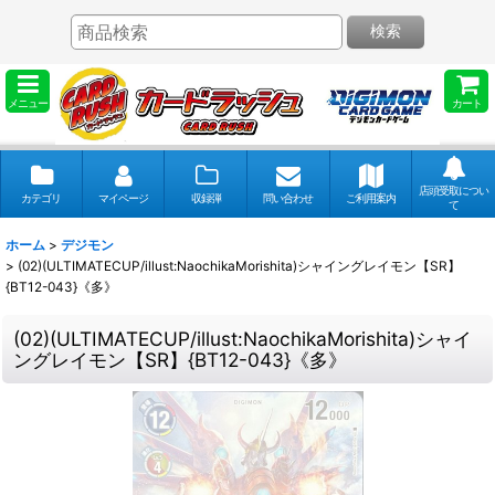
検索
メニュー
カート
店頭受取につい
カテゴリ
マイページ
収録弾
問い合わせ
ご利用案内
て
ホーム
>
デジモン
>
(02)(ULTIMATECUP/illust:NaochikaMorishita)シャイングレイモン【SR】
{BT12-043}《多》
(02)(ULTIMATECUP/illust:NaochikaMorishita)シャイ
ングレイモン【SR】{BT12-043}《多》