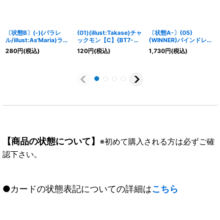
〔状態B〕(-)(パラレ
(01)(illust:Takase)チャ
〔状態A-〕(05)
ル/illust:As'Maria)ライ
ックモン【C】{BT7-
(WINNER)バインドレッ
ズグレイモン【SR-P】
021}《青》
ドトリッガー【P】{P-
280
円
(税込)
120
円
(税込)
1,730
円
(税込)
{BT4-017}《赤》
180}《赤》
【商品の状態について】
※初めて購入される方は必ずご確
認下さい。
●カードの状態表記についての詳細は
こちら