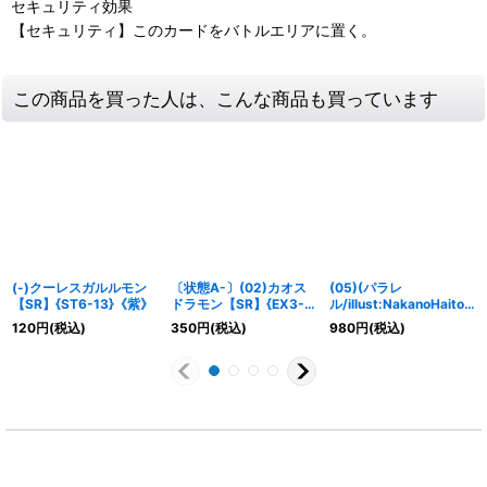
セキュリティ効果
【セキュリティ】このカードをバトルエリアに置く。
この商品を買った人は、こんな商品も買っています
(-)クーレスガルルモン
〔状態A-〕(02)カオス
(05)(パラレ
【SR】{ST6-13}《紫》
ドラモン【SR】{EX3-
ル/illust:NakanoHaito)
013}《多》
ブリッツグレイモン
120
円
(税込)
350
円
(税込)
980
円
(税込)
ACE【R-P】{EX9-013}
《多》