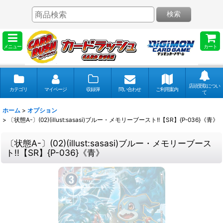
検索
メニュー
カート
店頭受取につい
カテゴリ
マイページ
収録弾
問い合わせ
ご利用案内
て
ホーム
>
オプション
>
〔状態A-〕(02)(illust:sasasi)ブルー・メモリーブースト!!【SR】{P-036}《青》
〔状態A-〕(02)(illust:sasasi)ブルー・メモリーブース
ト!!【SR】{P-036}《青》