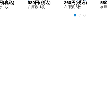
ハイコマンド
円
(税込)
se)ギギモン
980円
(税込)
ヴォルフモン
260円
(税込)
-P
58
ン【U】{B
【U】{BT12-00
【C】{BT17-02
《
 1枚
在庫数 1枚
在庫数 5枚
在庫
-060}《黒》
1}《赤》
2}《多》