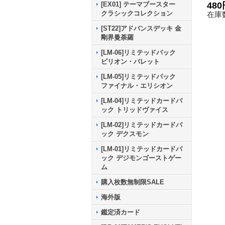
a)
480
[EX01] テーマブースター
ラモ
クラシックコレクション
在庫数
T14
[ST22]アドバンスデッキ 金
剛界曼荼羅
[LM-06]リミテッドパック
ビリオン・バレット
[LM-05]リミテッドパック
ファイナル・エリシオン
[LM-04]リミテッドカードパ
ック トリッドヴァイス
[LM-02]リミテッドカードパ
ック デクスモン
[LM-01]リミテッドカードパ
ック デジモンゴーストゲー
ム
購入枚数無制限SALE
海外版
鑑定済カード