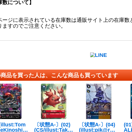
庫数について】
ページに表示されている在庫数は通販サイト上の在庫数
りますのでご注意ください。
の商品を買った人は、こんな商品も買っています
(illust:Tom
〔状態A-〕(02)
〔状態A-〕(04)
(0
keKinoshit
(CS/illust:Taka
(illust:pik@ru)
A