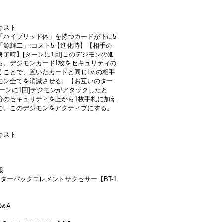
キスト
「ハイブリッド体」を持つカードが下に5
「源輝二」:コスト5【進化時】【相手の
終了時】[ターンに1回]このデジモンの進
ら、デジモンカード1枚をセキュリティの
くことで、置いたカードと同じLv.の相手
モン全てを消滅させる。【お互いのター
ターンに1回]デジモンがアタックしたと
分のセキュリティを上から1枚手札に加え
で、このデジモンをアクティブにする。
キスト
報
スターパックエレメントサクセサー【BT-1
&A