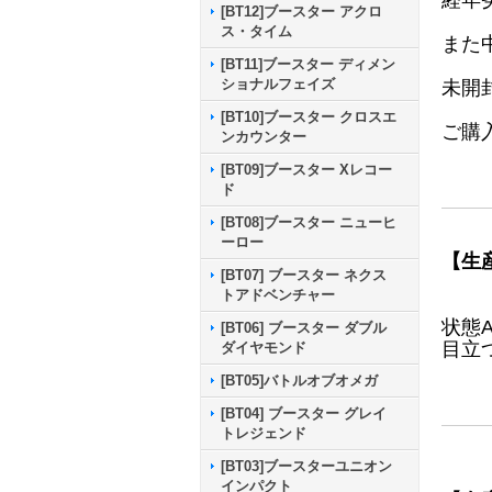
経年
[BT12]ブースター アクロ
ス・タイム
また
[BT11]ブースター ディメン
ショナルフェイズ
未開
[BT10]ブースター クロスエ
ご購
ンカウンター
[BT09]ブースター Xレコー
ド
[BT08]ブースター ニューヒ
ーロー
【生
[BT07] ブースター ネクス
トアドベンチャー
状態
[BT06] ブースター ダブル
目立
ダイヤモンド
[BT05]バトルオブオメガ
[BT04] ブースター グレイ
トレジェンド
[BT03]ブースターユニオン
インパクト