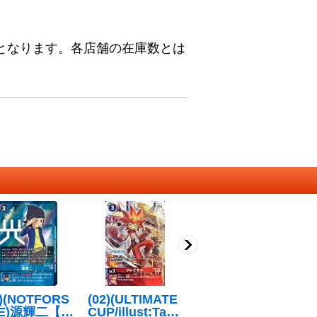
となります。各店舗の在庫数とは
1)(NOTFORS
(02)(ULTIMATE
(04)(パラレル/ill
(0
LE)源輝二【R
CUP/illust:Taka
ust:As'Maria)ブ
r