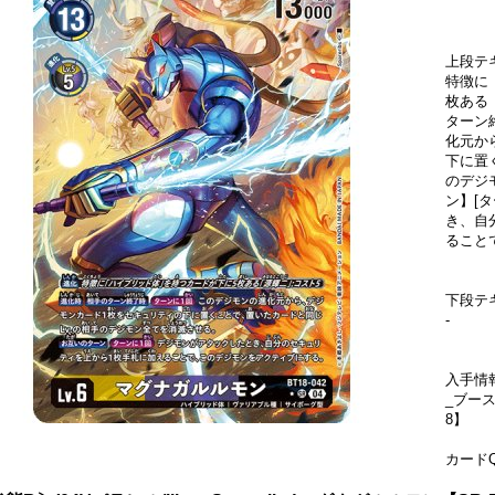
上段テ
特徴に
枚ある
ターン
化元か
下に置
のデジ
ン】[
き、自
ること
下段テ
-
入手情
_ブー
8】
カードQ