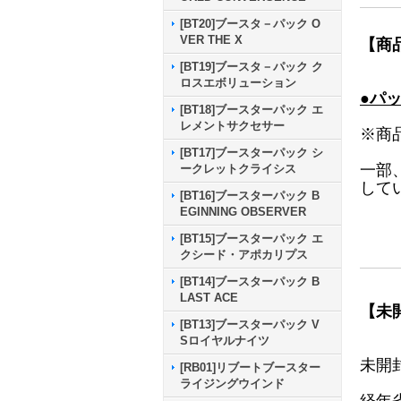
[BT20]ブースタ－パック O
VER THE X
【商
[BT19]ブースタ－パック ク
ロスエボリューション
●パ
[BT18]ブースターパック エ
レメントサクセサー
※商
[BT17]ブースターパック シ
一部
ークレットクライシス
して
[BT16]ブースターパック B
EGINNING OBSERVER
[BT15]ブースターパック エ
クシード・アポカリプス
[BT14]ブースターパック B
LAST ACE
【未
[BT13]ブースターパック V
Sロイヤルナイツ
未開
[RB01]リブートブースター
ライジングウインド