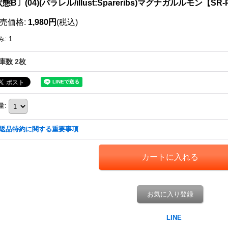
態B〕(04)(パラレル/illust:Spareribs)マグナガルルモン【SR-
売価格
:
1,980円
(税込)
み
:
1
庫数 2枚
量
:
返品特約に関する重要事項
お気に入り登録