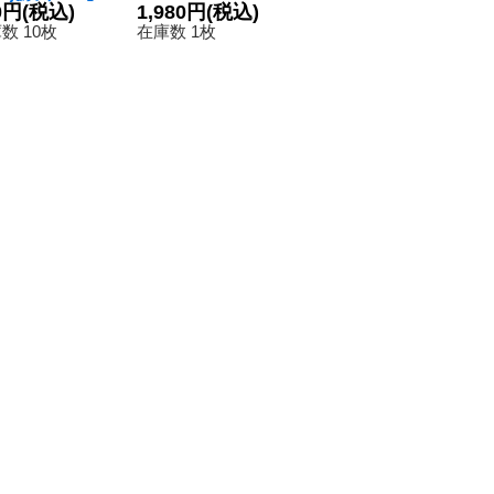
】{BT7-087}
0円
(税込)
se)フレイモン
1,980円
(税込)
リッツモン【S
1,780円
(税込)
【
2
青》
【C】{BT12-00
R-P】{BT18-06
2
数 10枚
在庫数 1枚
在庫数 6枚
在
9}《赤》
3}《多》