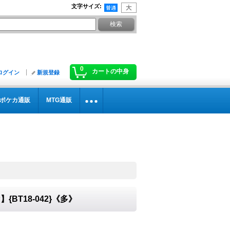
文字サイズ
:
0
カートの中身
ログイン
新規登録
ポケカ通販
MTG通販
】{BT18-042}《多》