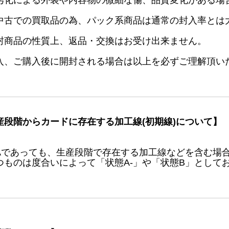
劣化による外装や内容物の微細な傷、品質変化がある場
中古での買取品の為、パック系商品は通常の封入率とは
封商品の性質上、返品・交換はお受け出来ません。
入、ご購入後に開封される場合は以上を必ずご理解頂い
産段階からカードに存在する加工線(初期線)について】
Aであっても、生産段階で存在する加工線などを含む場
つものは度合いによって「状態A-」や「状態B」として