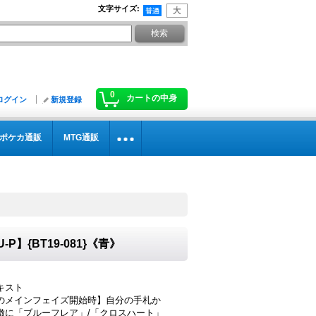
文字サイズ
:
0
カートの中身
ログイン
新規登録
ポケカ通販
MTG通販
U-P】{BT19-081}《青》
キスト
のメインフェイズ開始時】自分の手札か
徴に「ブルーフレア」/「クロスハート」