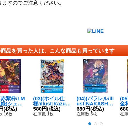
りますのでご注意ください。
の商品を買った人は、こんな商品も買っています
)(赤紫枠/LM
(03)(ホイル仕
(04)(パラレル/ill
(0
収録)シェイ
様/illust:Kazum
ust:NAKASHIM
金枠
モン【P】
円
(税込)
asaYasukuni)
580円
(税込)
AYUUKI)蒼沼キ
680円
(税込)
ワ
68
110}《多》
グレイモン
リハ【U-P】{B
P】
 16枚
在庫数 1枚
在庫数 6枚
在庫
【R】{BT10-01
T19-081}《青》
《
9}《青》