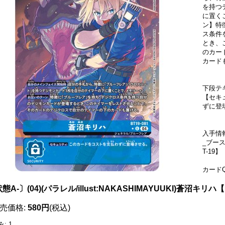
を持つ
に置く
ン】特
ス条件
とき、
のカー
カード
下段テ
【セキ
ずに登
入手情
_ブー
T-19】
カードQ
態A-〕(04)(パラレル/illust:NAKASHIMAYUUKI)蒼沼キリハ【
売価格
:
580円
(税込)
み
:
1