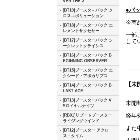
VER THE X
●パ
[BT19]ブースタ－パック ク
ロスエボリューション
※商
[BT18]ブースターパック エ
レメントサクセサー
一部
[BT17]ブースターパック シ
して
ークレットクライシス
[BT16]ブースターパック B
EGINNING OBSERVER
[BT15]ブースターパック エ
クシード・アポカリプス
【未
[BT14]ブースターパック B
LAST ACE
[BT13]ブースターパック V
未開
Sロイヤルナイツ
経年
[RB01]リブートブースター
ライジングウインド
また
[BT12]ブースター アクロ
ス・タイム