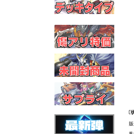
〔状
販
重