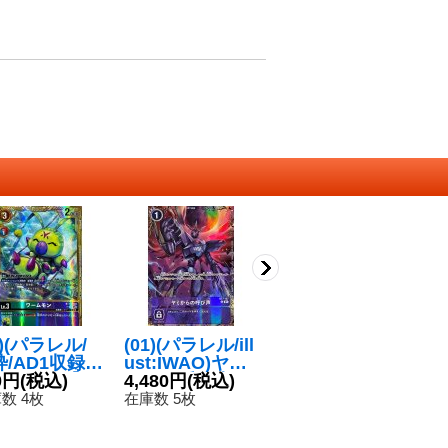
5)(パラレル/
(01)(パラレル/ill
(05)ジークグレ
(0
/AD1収録)
ust:IWAO)ヤミ
イモン【R】{A
A
ームモン【R-
0円
(税込)
からの呼び声
4,480円
(税込)
D1-013}《多》
120円
(税込)
蒼
1
{BT16-040}
【U-P】{BT7-1
【
数 4枚
在庫数 5枚
在庫数 194枚
在
多》
07}《紫》
1