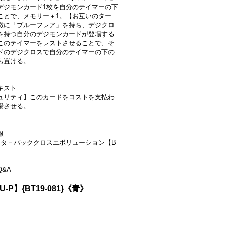
デジモンカード1枚を自分のテイマーの下
ことで、メモリー＋1。【お互いのター
徴に「ブルーフレア」を持ち、デジクロ
を持つ自分のデジモンカードが登場する
このテイマーをレストさせることで、そ
ドのデジクロスで自分のテイマーの下の
も置ける。
キスト
ュリティ】このカードをコストを支払わ
場させる。
報
スタ－パッククロスエボリューション【B
&A
U-P】{BT19-081}《青》