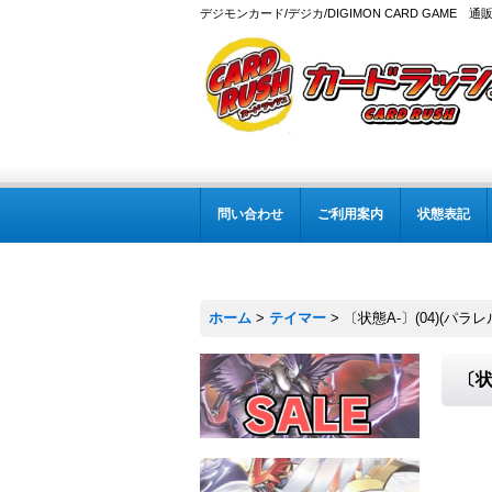
デジモンカード/デジカ/DIGIMON CARD GAME 通
問い合わせ
ご利用案内
状態表記
ホーム
>
テイマー
>
〔状態A-〕(04)(パラレル
〔状