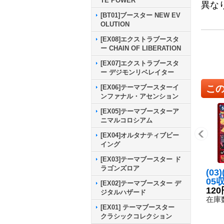
TE POWER
異な
[BT01]ブースター NEW EV
OLUTION
[EX08]エクストラブースタ
ー CHAIN OF LIBERATION
[EX07]エクストラブースタ
ー デジモンリベレイター
こ
[EX06]テーマブースターイ
ンファナル・アセンション
[EX05]テーマブースターア
ニマルコロシアム
[EX04]オルタナティブビー
イング
[EX03]テーマブースター ド
ラゴンズロア
(03
05
[EX02]テーマブースター デ
ドラ
120
ジタルハザード
{P-
在庫数
[EX01] テーマブースター
クラシックコレクション