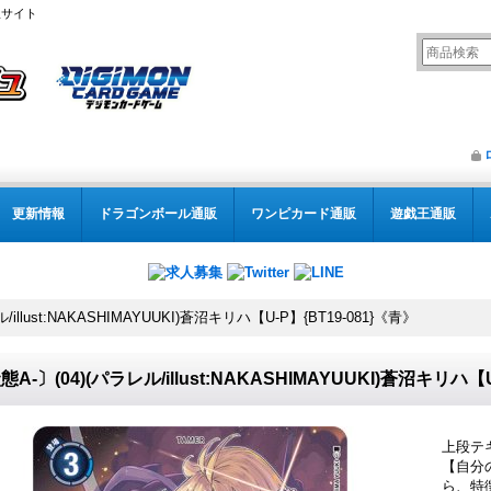
販サイト
更新情報
ドラゴンボール通販
ワンピカード通販
遊戯王通販
/illust:NAKASHIMAYUUKI)蒼沼キリハ【U-P】{BT19-081}《青》
態A-〕(04)(パラレル/illust:NAKASHIMAYUUKI)蒼沼キリハ【
上段テ
【自分
ら、特