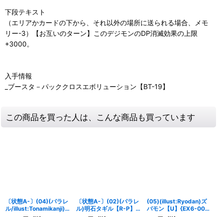
下段テキスト
（エリアかカードの下から、それ以外の場所に送られる場合、メモ
リー-3）【お互いのターン】このデジモンのDP消滅効果の上限
+3000。
入手情報
_ブースタ－パッククロスエボリューション【BT-19】
この商品を買った人は、こんな商品も買っています
〔状態A-〕(04)(パラレ
〔状態A-〕(02)(パラレ
(05)(illust:Ryodan)ズ
ル/illust:Tonamikanji)
ル)明石タギル【R-P】
バモン【U】{EX6-007}
ルーチェモンX抗体
{BT12-096}《紫》
《赤》