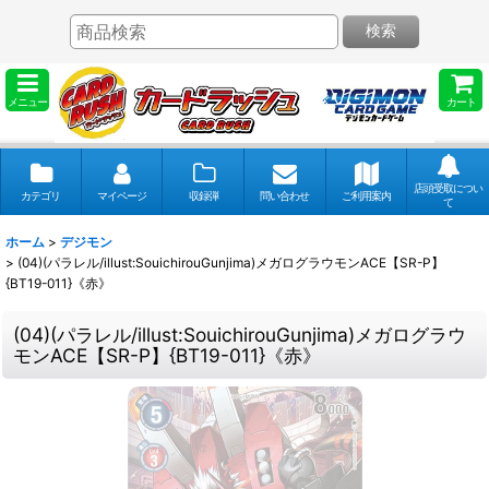
検索
メニュー
カート
店頭受取につい
カテゴリ
マイページ
収録弾
問い合わせ
ご利用案内
て
ホーム
>
デジモン
>
(04)(パラレル/illust:SouichirouGunjima)メガログラウモンACE【SR-P】
{BT19-011}《赤》
(04)(パラレル/illust:SouichirouGunjima)メガログラウ
モンACE【SR-P】{BT19-011}《赤》