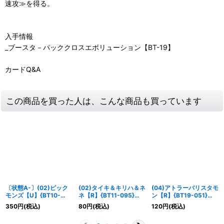
速攻≫を得る。
入手情報
_ブースタ－パッククロスエボリューション【BT-19】
カードQ&A
この商品を買った人は、こんな商品も買っています
〔状態A-〕(02)ピック
(02)タイキ＆キリハ＆ネ
(04)アトラーバリスタモ
モンズ【U】{BT10-
ネ【R】{BT11-095}
ン【R】{BT19-051}
003}《黄》
《白》
《多》
350
円
(税込)
80
円
(税込)
120
円
(税込)