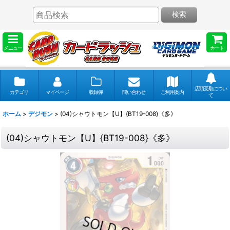
検索
メニュー
カート
店頭受取につい
カテゴリ
マイページ
収録弾
問い合わせ
ご利用案内
て
ホーム
>
デジモン
>
(04)シャウトモン【U】{BT19-008}《多》
(04)シャウトモン【U】{BT19-008}《多》