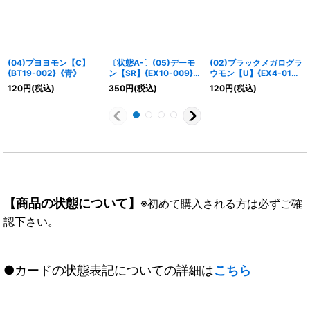
(04)プヨヨモン【C】
〔状態A-〕(05)デーモ
(02)ブラックメガログラ
{BT19-002}《青》
ン【SR】{EX10-009}
ウモン【U】{EX4-010}
《多》
《多》
120
円
(税込)
350
円
(税込)
120
円
(税込)
【商品の状態について】
※初めて購入される方は必ずご確
認下さい。
●カードの状態表記についての詳細は
こちら