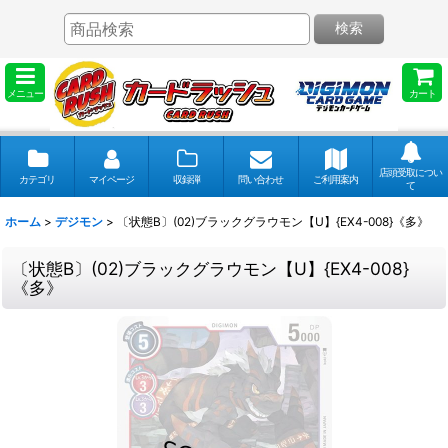
検索
メニュー
カート
店頭受取につい
カテゴリ
マイページ
収録弾
問い合わせ
ご利用案内
て
ホーム
>
デジモン
>
〔状態B〕(02)ブラックグラウモン【U】{EX4-008}《多》
〔状態B〕(02)ブラックグラウモン【U】{EX4-008}
《多》