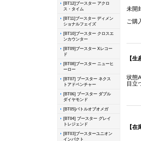
[BT12]ブースター アクロ
未開
ス・タイム
[BT11]ブースター ディメン
ご購
ショナルフェイズ
[BT10]ブースター クロスエ
ンカウンター
[BT09]ブースター Xレコー
ド
【生
[BT08]ブースター ニューヒ
ーロー
状態
[BT07] ブースター ネクス
目立
トアドベンチャー
[BT06] ブースター ダブル
ダイヤモンド
[BT05]バトルオブオメガ
[BT04] ブースター グレイ
トレジェンド
【在
[BT03]ブースターユニオン
インパクト