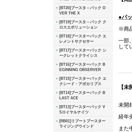
[BT20]ブースタ－パック O
VER THE X
●パ
[BT19]ブースタ－パック ク
ロスエボリューション
※商
[BT18]ブースターパック エ
一部
レメントサクセサー
して
[BT17]ブースターパック シ
ークレットクライシス
[BT16]ブースターパック B
EGINNING OBSERVER
[BT15]ブースターパック エ
クシード・アポカリプス
【未
[BT14]ブースターパック B
LAST ACE
未開
[BT13]ブースターパック V
Sロイヤルナイツ
経年
[RB01]リブートブースター
ライジングウインド
また