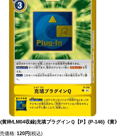
4)(黄枠/LM04収録)充填プラグインＱ【P】{P-146}《黄》
売価格
:
120円
(税込)