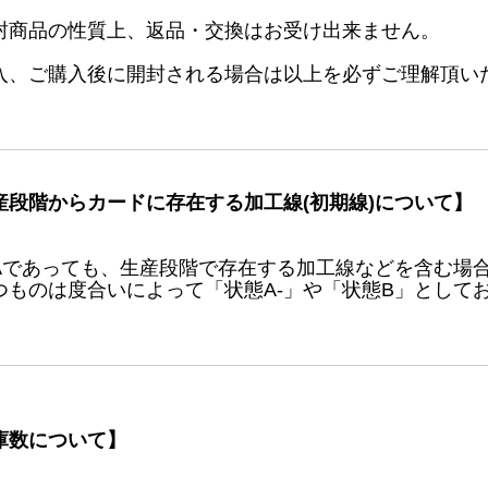
封商品の性質上、返品・交換はお受け出来ません。
入、ご購入後に開封される場合は以上を必ずご理解頂い
産段階からカードに存在する加工線(初期線)について】
Aであっても、生産段階で存在する加工線などを含む場
つものは度合いによって「状態A-」や「状態B」として
庫数について】