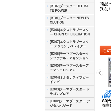
商品
[BT02]ブースター ULTIMA
異な
TE POWER
[BT01]ブースター NEW EV
OLUTION
[EX08]エクストラブースタ
ー CHAIN OF LIBERATION
[EX07]エクストラブースタ
ー デジモンリベレイター
こ
[EX06]テーマブースターイ
ンファナル・アセンション
[EX05]テーマブースターア
ニマルコロシアム
[EX04]オルタナティブビー
イング
[EX03]テーマブースター ド
〔状
ラゴンズロア
(銀
録)
80
[EX02]テーマブースター デ
【U】
在庫数
ジタルハザード
3}