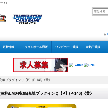
販サイト
更新情報
ドラゴンボール通販
ワンピカード通販
遊戯王通販
録)充填プラグインＱ【P】{P-146}《黄》
4)(黄枠/LM04収録)充填プラグインＱ【P】{P-146}《黄》