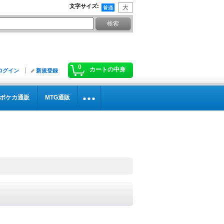
文字サイズ
:
0
カートの中身
ログイン
新規登録
ポケカ通販
MTG通販