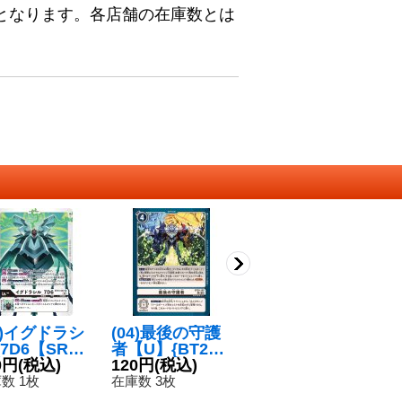
となります。各店舗の在庫数とは
2)イグドラシ
(04)最後の守護
(02)天ノ河北斗
(
7D6【SR】
者【U】{BT20-
【R】{RB1-03
ン
T13-007}
0円
(税込)
100}《白》
120円
(税込)
5}《白》
280円
(税込)
0
1
白》
数 1枚
在庫数 3枚
在庫数 29枚
在