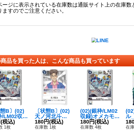
ページに表示されている在庫数は通販サイト上の在庫数
りますのでご注意ください。
の商品を買った人は、こんな商品も買っています
態B〕(02)
〔状態B〕(02)
(02)(銀枠/LM02
(0
枠/LM02収
天ノ河北斗
収録)オメカモン
ル_
オメカモン
円
(税込)
【R】{RB1-03
180円
(税込)
【U】{BT13-09
180円
(税込)
{B
18
{BT13-09
5}《白》
3}《白》
《
 1枚
在庫数 1枚
在庫数 4枚
在庫
《白》