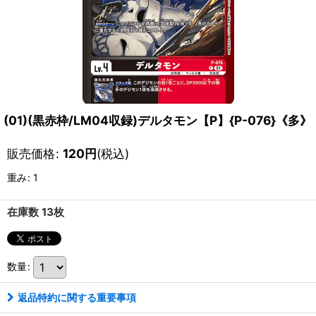
(01)(黒赤枠/LM04収録)デルタモン【P】{P-076}《多》
販売価格
:
120
円
(税込)
重み
:
1
在庫数 13枚
数量
:
返品特約に関する重要事項