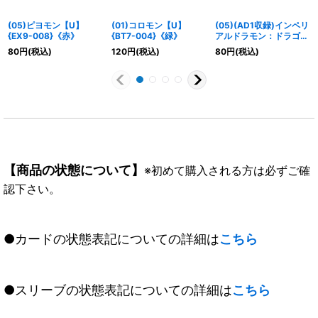
(05)ピヨモン【U】
(01)コロモン【U】
(05)(AD1収録)インペリ
{EX9-008}《赤》
{BT7-004}《緑》
アルドラモン：ドラゴン
モード【R】{BT16-
80
円
(税込)
120
円
(税込)
80
円
(税込)
028}《多》
【商品の状態について】
※初めて購入される方は必ずご確
認下さい。
●カードの状態表記についての詳細は
こちら
●スリーブの状態表記についての詳細は
こちら