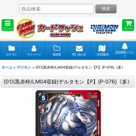
検索
メニュー
カート
店頭受取につい
カテゴリ
マイページ
収録弾
問い合わせ
ご利用案内
て
ホーム
>
デジモン
>
(01)(黒赤枠/LM04収録)デルタモン【P】{P-076}《多》
(01)(黒赤枠/LM04収録)デルタモン【P】{P-076}《多》