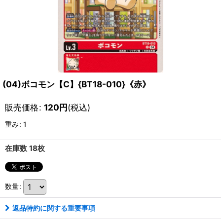
(04)ボコモン【C】{BT18-010}《赤》
販売価格
:
120
円
(税込)
重み
:
1
在庫数 18枚
数量
:
返品特約に関する重要事項