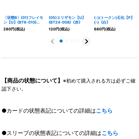
〔状態B〕(01)フレイモ
(05)エリザモン【U】
(-)(トークン)石化【P】
ン【U】{BT6-010}
{BT24-008}《赤》
{-}《白》
《赤》
280
円
(税込)
120
円
(税込)
680
円
(税込)
【商品の状態について】
※初めて購入される方は必ずご確
認下さい。
●カードの状態表記についての詳細は
こちら
●スリーブの状態表記についての詳細は
こちら