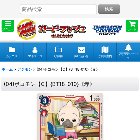
検索
メニュー
カート
店頭受取につい
カテゴリ
マイページ
収録弾
問い合わせ
ご利用案内
て
ホーム
>
デジモン
>
(04)ボコモン【C】{BT18-010}《赤》
(04)ボコモン【C】{BT18-010}《赤》