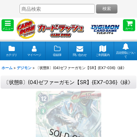
検索
メニュー
カート
店頭受取につい
カテゴリ
マイページ
収録弾
問い合わせ
ご利用案内
て
ホーム
>
デジモン
>
〔状態B〕(04)ゼファーガモン【SR】{EX7-036}《緑》
〔状態B〕(04)ゼファーガモン【SR】{EX7-036}《緑》