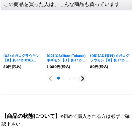
この商品を買った人は、こんな商品も買っています
(02)メガログラウモン
(02)(CS/illust:Takase)
(05)(AD1収録)メガログ
【R】{BT12-016}
ギギモン【U】{BT12-
ラウモン【R】{BT12-
《赤》
001}《赤》
016}《赤》
80
円
(税込)
1,080
円
(税込)
80
円
(税込)
【商品の状態について】
※初めて購入される方は必ずご確
認下さい。