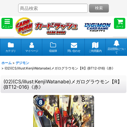
検索
メニュー
カート
店頭受取につい
カテゴリ
マイページ
収録弾
問い合わせ
ご利用案内
て
ホーム
>
デジモン
>
(02)(CS/illust:KenjiWatanabe)メガログラウモン【R】{BT12-016}《赤》
(02)(CS/illust:KenjiWatanabe)メガログラウモン【R】
{BT12-016}《赤》