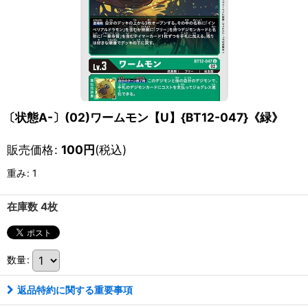
〔状態A-〕(02)ワームモン【U】{BT12-047}《緑》
販売価格
:
100
円
(税込)
重み
:
1
在庫数 4枚
数量
:
返品特約に関する重要事項