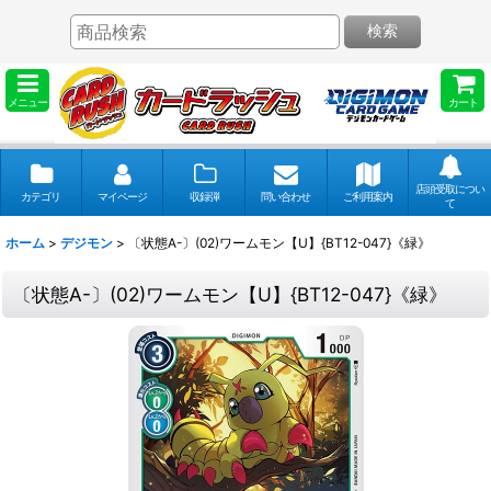
検索
メニュー
カート
店頭受取につい
カテゴリ
マイページ
収録弾
問い合わせ
ご利用案内
て
ホーム
>
デジモン
>
〔状態A-〕(02)ワームモン【U】{BT12-047}《緑》
〔状態A-〕(02)ワームモン【U】{BT12-047}《緑》