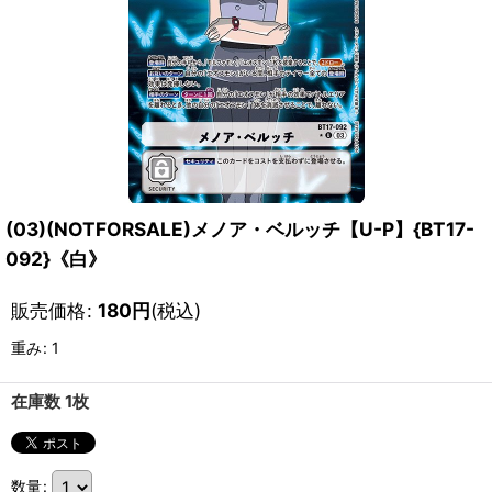
(03)(NOTFORSALE)メノア・ベルッチ【U-P】{BT17-
092}《白》
販売価格
:
180
円
(税込)
重み
:
1
在庫数 1枚
数量
: