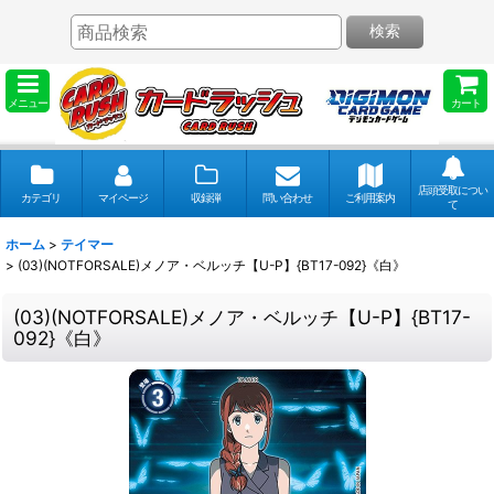
検索
メニュー
カート
店頭受取につい
カテゴリ
マイページ
収録弾
問い合わせ
ご利用案内
て
ホーム
>
テイマー
>
(03)(NOTFORSALE)メノア・ベルッチ【U-P】{BT17-092}《白》
(03)(NOTFORSALE)メノア・ベルッチ【U-P】{BT17-
092}《白》