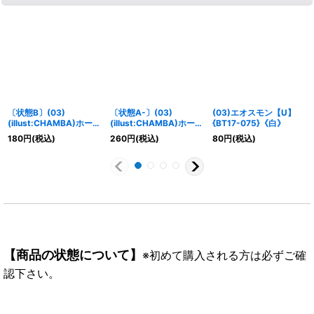
〔状態B〕(03)
〔状態A-〕(03)
(03)エオスモン【U】
(illust:CHAMBA)ホーリ
(illust:CHAMBA)ホーリ
{BT17-075}《白》
ーエンジェモン
ーエンジェモン
180
円
(税込)
260
円
(税込)
80
円
(税込)
ACE【SR】{BT14-037}
ACE【SR】{BT14-037}
《黄》
《黄》
【商品の状態について】
※初めて購入される方は必ずご確
認下さい。