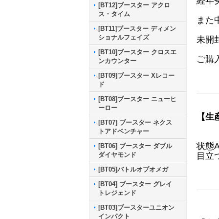
経年
[BT12]ブースター アクロ
ス・タイム
また
[BT11]ブースター ディメン
ショナルフェイズ
未開
[BT10]ブースター クロスエ
ご購
ンカウンター
[BT09]ブースター Xレコー
ド
[BT08]ブースター ニューヒ
ーロー
【生
[BT07] ブースター ネクス
トアドベンチャー
状態
[BT06] ブースター ダブル
目立
ダイヤモンド
[BT05]バトルオブオメガ
[BT04] ブースター グレイ
トレジェンド
[BT03]ブースターユニオン
インパクト