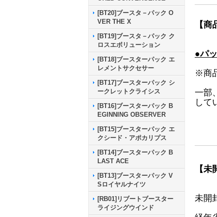
[BT20]ブースタ－パック O
VER THE X
【商
[BT19]ブースタ－パック ク
ロスエボリューション
●パ
[BT18]ブースターパック エ
レメントサクセサー
※商
[BT17]ブースターパック シ
一部
ークレットクライシス
して
[BT16]ブースターパック B
EGINNING OBSERVER
[BT15]ブースターパック エ
クシード・アポカリプス
[BT14]ブースターパック B
LAST ACE
【未
[BT13]ブースターパック V
Sロイヤルナイツ
未開
[RB01]リブートブースター
ライジングウインド