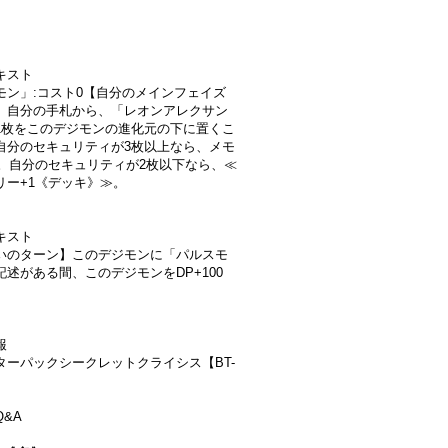
キスト
モン」:コスト0【自分のメインフェイズ
】自分の手札から、「レオンアレクサン
1枚をこのデジモンの進化元の下に置くこ
自分のセキュリティが3枚以上なら、メモ
1。自分のセキュリティが2枚以下なら、≪
リー+1《デッキ》≫。
キスト
いのターン】このデジモンに「パルスモ
記述がある間、このデジモンをDP+100
報
ターパックシークレットクライシス【BT-
&A