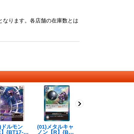
となります。各店舗の在庫数とは
3)ドルモン
(01)メタルキャ
(03)(パラレル/ill
(
】{BT17-06
ノン【R】{BT7-
ust:Tonamikanj
【