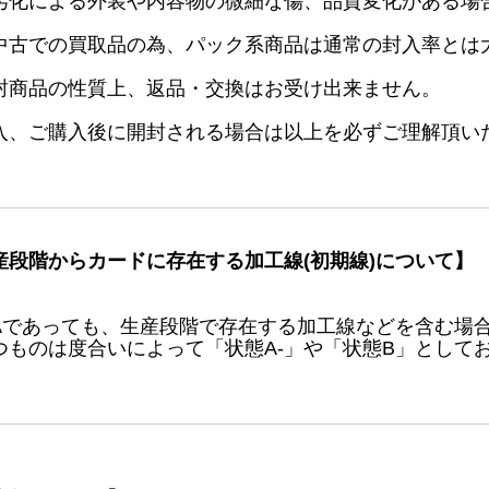
劣化による外装や内容物の微細な傷、品質変化がある場
中古での買取品の為、パック系商品は通常の封入率とは
封商品の性質上、返品・交換はお受け出来ません。
入、ご購入後に開封される場合は以上を必ずご理解頂い
産段階からカードに存在する加工線(初期線)について】
Aであっても、生産段階で存在する加工線などを含む場
つものは度合いによって「状態A-」や「状態B」として