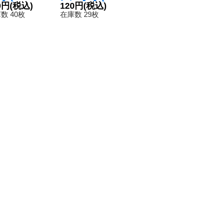
}《多》
0円
(税込)
104}《黒》
120円
(税込)
i)レオンアレク
680円
(税込)
8
1
サンダー【R-
数 40枚
在庫数 29枚
在庫数 1枚
在
P】{BT17-086}
《黄》