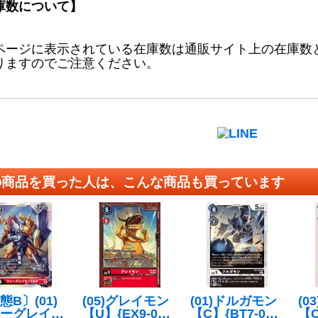
庫数について】
ページに表示されている在庫数は通販サイト上の在庫数
りますのでご注意ください。
の商品を買った人は、こんな商品も買っています
態B〕(01)
(05)グレイモン
(01)ドルガモン
(0
ーグレイモ
【U】{EX9-00
【C】{BT7-06
【C