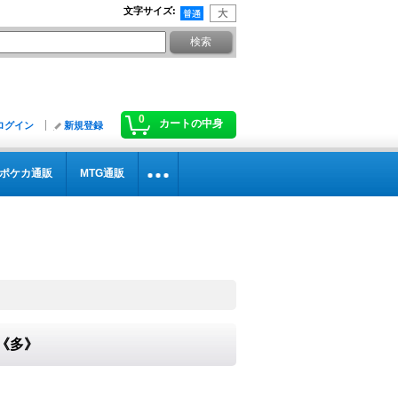
文字サイズ
:
0
カートの中身
ログイン
新規登録
ポケカ通販
MTG通販
0}《多》