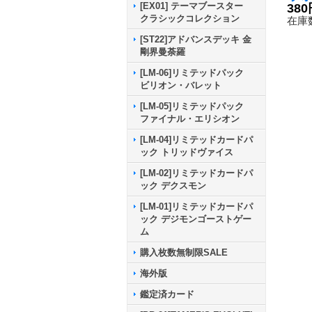
[EX01] テーマブースター
ンX
380
クラシックコレクション
{BT
在庫数
《赤
[ST22]アドバンスデッキ 金
剛界曼荼羅
[LM-06]リミテッドパック
ビリオン・バレット
[LM-05]リミテッドパック
ファイナル・エリシオン
[LM-04]リミテッドカードパ
ック トリッドヴァイス
[LM-02]リミテッドカードパ
ック デクスモン
[LM-01]リミテッドカードパ
ック デジモンゴーストゲー
ム
購入枚数無制限SALE
海外版
鑑定済カード