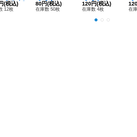
抗体【SR】
円
(税込)
9}《赤》
80円
(税込)
2}《黒》
120円
(税込)
2
12
9-016}
 12枚
在庫数 50枚
在庫数 4枚
在庫
》