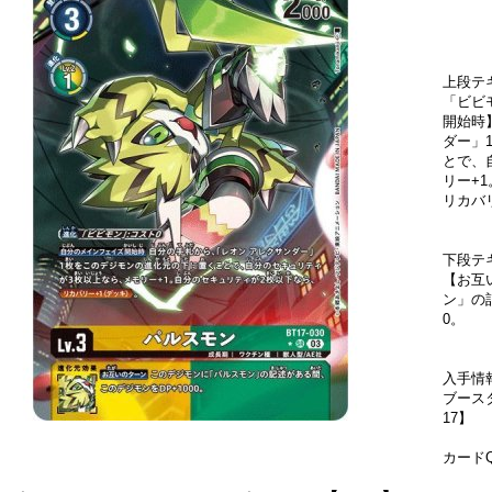
上段テ
「ビビ
開始時
ダー」
とで、
リー+
リカバ
下段テ
【お互
ン」の
0。
入手情
ブース
17】
カードQ