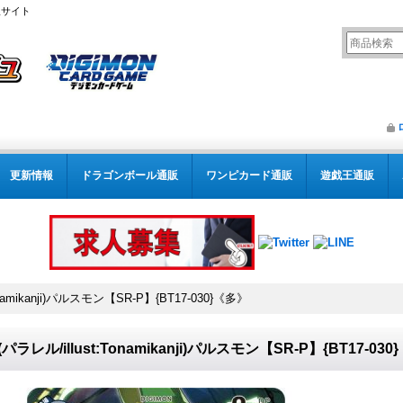
販サイト
更新情報
ドラゴンボール通販
ワンピカード通販
遊戯王通販
Tonamikanji)パルスモン【SR-P】{BT17-030}《多》
)(パラレル/illust:Tonamikanji)パルスモン【SR-P】{BT17-03