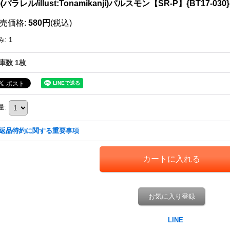
3)(パラレル/illust:Tonamikanji)パルスモン【SR-P】{BT17-03
売価格
:
580円
(税込)
み
:
1
庫数 1枚
量
:
返品特約に関する重要事項
お気に入り登録