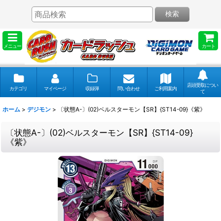
検索
メニュー
カート
店頭受取につい
カテゴリ
マイページ
収録弾
問い合わせ
ご利用案内
て
ホーム
>
デジモン
>
〔状態A-〕(02)ベルスターモン【SR】{ST14-09}《紫》
〔状態A-〕(02)ベルスターモン【SR】{ST14-09}
《紫》