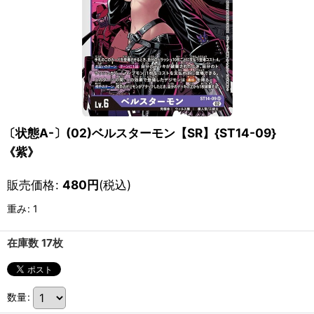
〔状態A-〕(02)ベルスターモン【SR】{ST14-09}
《紫》
販売価格
:
480
円
(税込)
重み
:
1
在庫数 17枚
数量
: