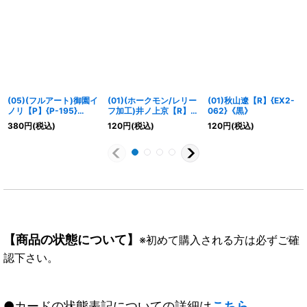
(05)(フルアート)御園イ
(01)(ホークモン/レリー
(01)秋山遼【R】{EX2-
ノリ【P】{P-195}
フ加工)井ノ上京【R】
062}《黒》
《黄》
{BT8-085}《赤》
380
円
(税込)
120
円
(税込)
120
円
(税込)
【商品の状態について】
※初めて購入される方は必ずご確
認下さい。
●カードの状態表記についての詳細は
こちら