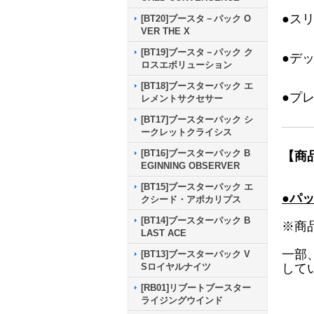
●ス
[BT20]ブースタ－パック O
VER THE X
[BT19]ブースタ－パック ク
●デ
ロスエボリューション
[BT18]ブースターパック エ
●プ
レメントサクセサー
[BT17]ブースターパック シ
ークレットクライシス
[BT16]ブースターパック B
【商
EGINNING OBSERVER
[BT15]ブースターパック エ
●パ
クシード・アポカリプス
[BT14]ブースターパック B
※商
LAST ACE
一部
[BT13]ブースターパック V
して
Sロイヤルナイツ
[RB01]リブートブースター
ライジングウインド