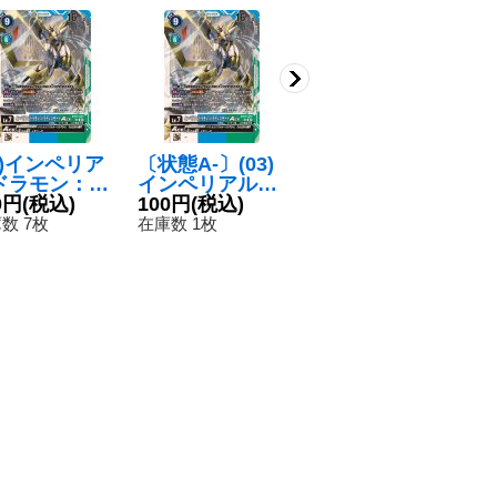
3)インペリア
〔状態A-〕(03)
(-)(パラレル/illu
(
ドラモン：パ
インペリアルド
st:NaochikaMo
ド
ディンモード
0円
(税込)
ラモン：パラデ
100円
(税込)
rishita)インペリ
980円
(税込)
ゴ
1
E【SR】{BT
ィンモードACE
アルドラモン：
C
数 7枚
在庫数 1枚
在庫数 2枚
在
-077}《多》
【SR】{BT17-0
ドラゴンモード
《
77}《多》
【SEC-P】{BT3
-111}《緑》