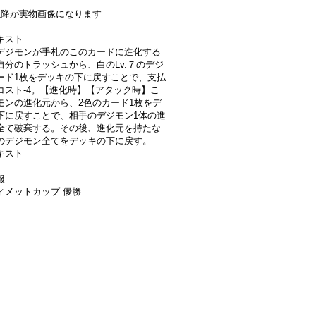
以降が実物画像になります
キスト
デジモンが手札のこのカードに進化する
自分のトラッシュから、白のLv.７のデジ
ード1枚をデッキの下に戻すことで、支払
コスト-4。【進化時】【アタック時】こ
モンの進化元から、2色のカード1枚をデ
下に戻すことで、相手のデジモン1体の進
全て破棄する。その後、進化元を持たな
のデジモン全てをデッキの下に戻す。
キスト
報
ィメットカップ 優勝