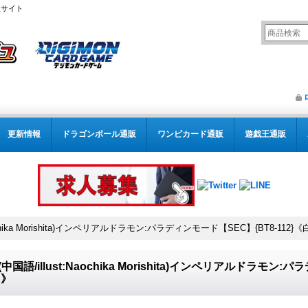
販サイト
更新情報
ドラゴンボール通販
ワンピカード通販
遊戯王通販
:Naochika Morishita)インペリアルドラモン:パラディンモード【SEC】{BT8-112}
1)(中国語/illust:Naochika Morishita)インペリアルドラモン
白》