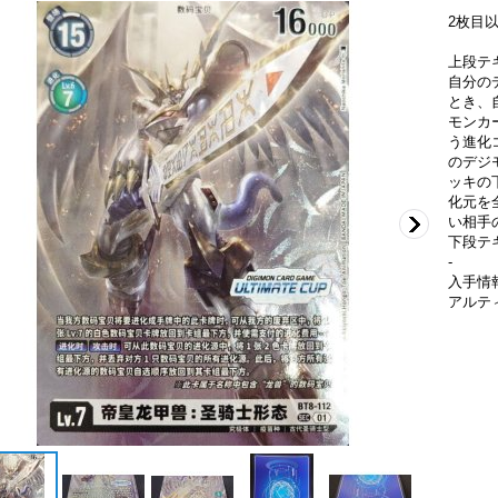
2枚目
上段テ
自分の
とき、
モンカ
う進化
のデジ
ッキの
化元を
い相手
下段テ
-
入手情
アルテ