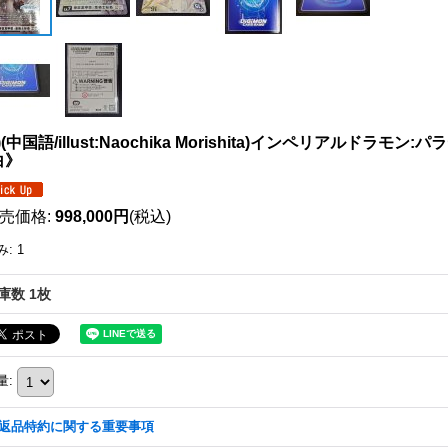
1)(中国語/illust:Naochika Morishita)インペリアルドラモン
白》
売価格
:
998,000円
(税込)
み
:
1
庫数 1枚
量
:
返品特約に関する重要事項