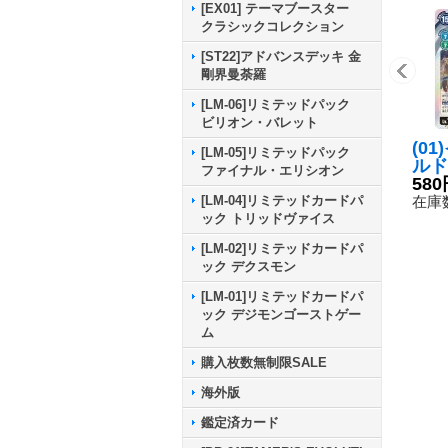
[EX01] テーマブースター
クラシックコレクション
[ST22]アドバンスデッキ 金
剛界曼荼羅
[LM-06]リミテッドパック
ビリオン・バレット
(0
[LM-05]リミテッドパック
ルド
ファイナル・エリシオン
ラデ
580
【SE
在庫数
[LM-04]リミテッドカードパ
12
ック トリッドヴァイス
[LM-02]リミテッドカードパ
ック デクスモン
[LM-01]リミテッドカードパ
ック デジモンゴーストゲー
ム
購入枚数無制限SALE
海外版
鑑定済カード