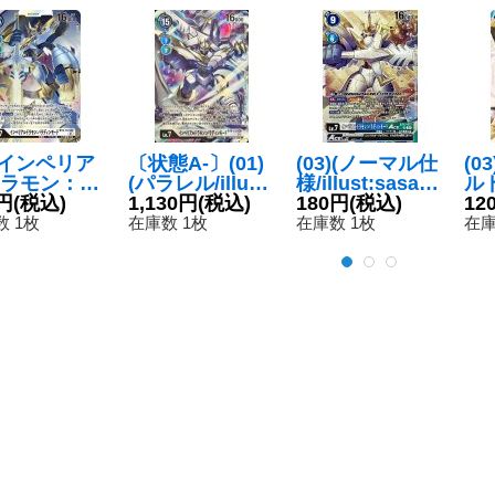
1)インペリア
〔状態A-〕(01)
(03)(ノーマル仕
(0
ラモン：パ
(パラレル/illust:
様/illust:sasasi)
ル
ィンモード
円
(税込)
Tonamikanji)イ
1,130円
(税込)
インペリアルド
180円
(税込)
ラ
12
C】{BT8-1
ンペリアルドラ
ラモン：パラデ
AC
 1枚
在庫数 1枚
在庫数 1枚
在庫
}《白》
モン：パラディ
ィンモードACE
17
ンモード【SEC
【SR】{BT17-0
-P】{BT8-112}
77}《多》
《白》