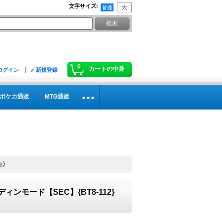
文字サイズ
:
0
カートの中身
ログイン
新規登録
ポケカ通販
MTG通販
《白》
:パラディンモード【SEC】{BT8-112}