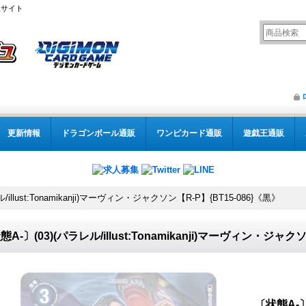
販サイト
更新情報
ドラゴンボール通販
ワンピカード通販
遊戯王通販
/illust:Tonamikanji)マーヴィン・ジャクソン【R-P】{BT15-086}《黒》
態A-〕(03)(パラレル/illust:Tonamikanji)マーヴィン・ジャク
〔状態A-〕(0