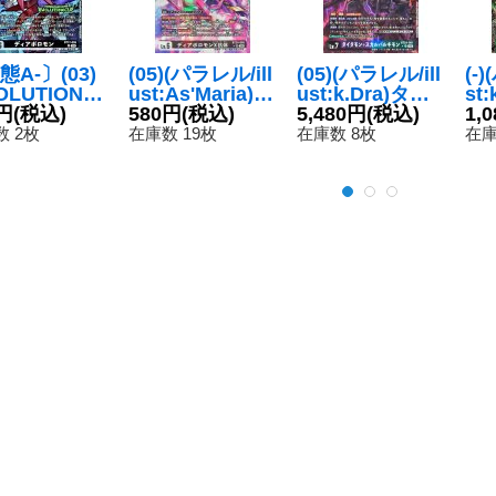
態A-〕(03)
(05)(パラレル/ill
(05)(パラレル/ill
(-
OLUTIONC
ust:As'Maria)デ
ust:k.Dra)タイ
st
llust:koki)
円
(税込)
ィアボロモンX
580円
(税込)
タモン+スカル
5,480円
(税込)
モン
1,
アボロモン
抗体【SR-P】
バルキモン【S
T2
 2枚
在庫数 19枚
在庫数 8枚
在庫
{BT17-05
{BT24-065}
R-P】{BT24-08
《黒》
《黒》
1}《多》