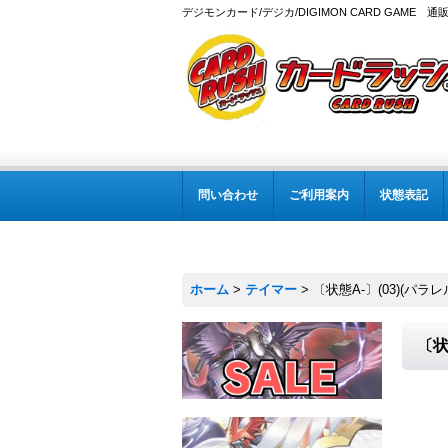
デジモンカード/デジカ/DIGIMON CARD GAME 通
問い合わせ
ご利用案内
状態表記
ホーム
>
テイマー
>
〔状態A-〕(03)(パラレル
〔状