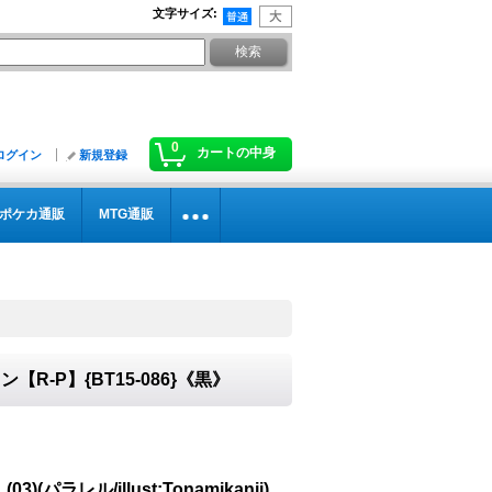
文字サイズ
:
0
カートの中身
ログイン
新規登録
ポケカ通販
MTG通販
ソン【R-P】{BT15-086}《黒》
3)(パラレル/illust:Tonamikanji)