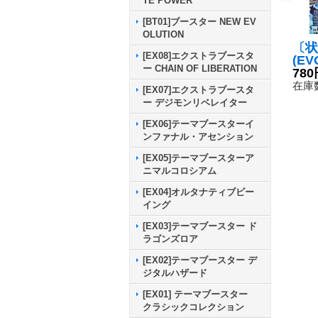
TE POWER
[BT01]ブースター NEW EV
OLUTION
〔状
[EX08]エクストラブースタ
(EV
ー CHAIN OF LIBERATION
UP/i
780
ディ
在庫数
[EX07]エクストラブースタ
【R】
ー デジモンリベレイター
9}
[EX06]テーマブースターイ
ンファナル・アセンション
[EX05]テーマブースターア
ニマルコロシアム
[EX04]オルタナティブビー
イング
[EX03]テーマブースター ド
ラゴンズロア
[EX02]テーマブースター デ
ジタルハザード
[EX01] テーマブースター
クラシックコレクション