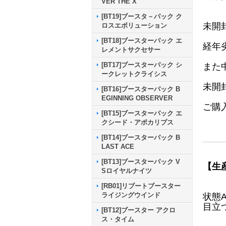
VER THE X
[BT19]ブースタ－パック ク
未開
ロスエボリューション
[BT18]ブースターパック エ
経年
レメントサクセサー
[BT17]ブースターパック シ
また
ークレットクライシス
未開
[BT16]ブースターパック B
EGINNING OBSERVER
ご購
[BT15]ブースターパック エ
クシード・アポカリプス
[BT14]ブースターパック B
LAST ACE
[BT13]ブースターパック V
【生
Sロイヤルナイツ
[RB01]リブートブースター
ライジングウインド
状態
目立
[BT12]ブースター アクロ
ス・タイム