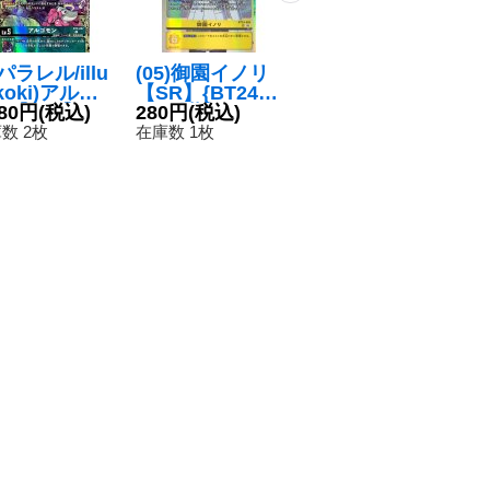
)(パラレル/illu
(05)御園イノリ
(06)(パラレル/ill
(
:koki)アルゴ
【SR】{BT24-0
ust:toriyufu)カ
フ
【C-P】{B
080円
(税込)
84}《黄》
280円
(税込)
オスドラモン
ガ
1
-047}《緑》
【UR-P】{EX12
880円
(税込)
{B
数 2枚
在庫数 1枚
在
-060}《多》
《
在庫数 4枚