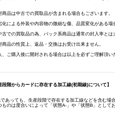
封商品は中古での買取品が含まれる場合もございます。
劣化による外装や内容物の微細な傷、品質変化がある場
中古での買取品の為、パック系商品は通常の封入率とは
封商品の性質上、返品・交換はお受け出来ません。
入、ご購入後に開封される場合は以上を必ずご理解頂い
産段階からカードに存在する加工線(初期線)について】
Aであっても、生産段階で存在する加工線などを含む場
つものは度合いによって「状態A-」や「状態B」として