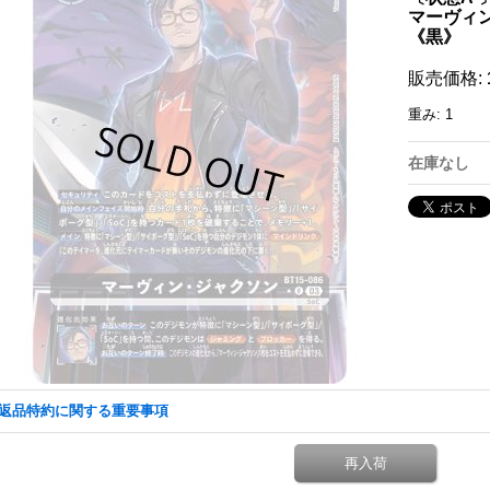
マーヴィン・
《黒》
販売価格
:
重み
:
1
在庫なし
返品特約に関する重要事項
再入荷