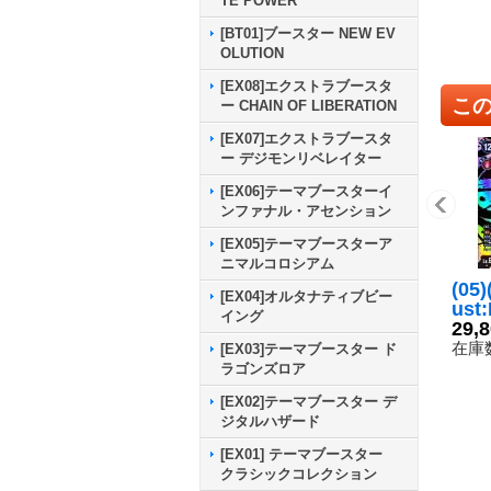
TE POWER
[BT01]ブースター NEW EV
OLUTION
[EX08]エクストラブースタ
こ
ー CHAIN OF LIBERATION
[EX07]エクストラブースタ
ー デジモンリベレイター
[EX06]テーマブースターイ
ンファナル・アセンション
[EX05]テーマブースターア
ニマルコロシアム
(05
[EX04]オルタナティブビー
ust
イング
ab
29,
ン【
在庫数
[EX03]テーマブースター ド
00
ラゴンズロア
[EX02]テーマブースター デ
ジタルハザード
[EX01] テーマブースター
クラシックコレクション