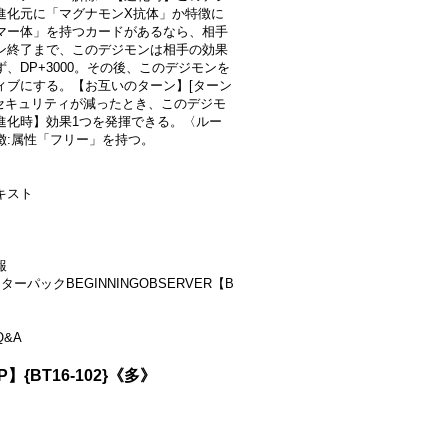
進化元に「マグナモンX抗体」か特徴に
マー体」を持つカードがあるなら、相手
ン終了まで、このデジモンは相手の効果
ず、DP+3000。その後、このデジモンを
ィブにする。【お互いのターン】[ターン
]セキュリティが減ったとき、このデジモ
進化時】効果1つを発揮できる。〈ルー
徴:属性「フリー」を持つ。
キスト
報
ターパックBEGINNINGOBSERVER【B
&A
P】{BT16-102}《多》