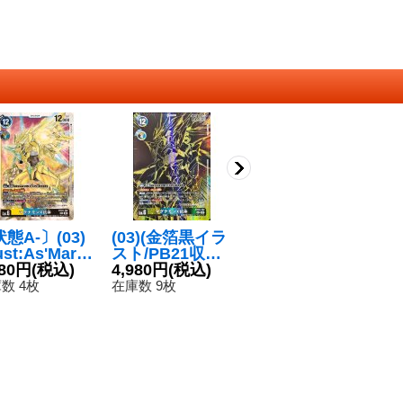
態A-〕(03)
(03)(金箔黒イラ
(01)(パラレル/ill
〔
lust:As'Mari
スト/PB21収録/i
ust:As'Maria)マ
(
)マグナモンX
080円
(税込)
llust:NakanoHa
4,980円
(税込)
グナモンX抗体
1,680円
(税込)
A
1
体【SEC】{B
ito)マグナモンX
【SR-P】{BT9-
ナ
数 4枚
在庫数 9枚
在庫数 7枚
在
6-102}《多》
抗体【SEC】{B
044}《多》
R
T16-102}《多》
4