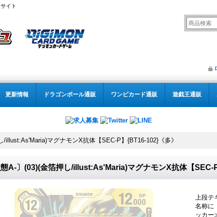
販サイト
更新情報
ドラゴンボール通販
ワンピカード通販
遊戯王通販
illust:As'Maria)マグナモンX抗体【SEC-P】{BT16-102}《多》
態A-〕(03)(金箔押し/illust:As'Maria)マグナモンX抗体【SEC-
上段テ
名称に
ッカー