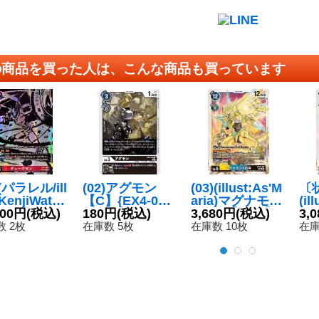
の商品を買った人は、こんな商品も買っています
)(パラレル/ill
(02)アグモン
(03)(illust:As'M
〔状
:KenjiWatan
【C】{EX4-03
aria)マグナモン
(il
e)デュークモ
800円
(税込)
8}《黒》
180円
(税込)
X抗体【SEC】
3,680円
(税込)
a
3,
SP】{AD1-
{BT16-102}
抗
 2枚
在庫数 5枚
在庫数 10枚
在庫
8}《赤》
《多》
T1