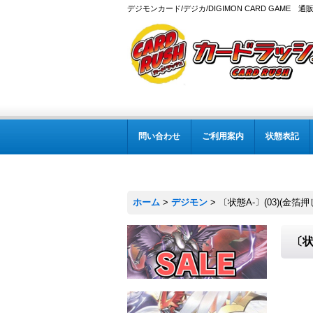
デジモンカード/デジカ/DIGIMON CARD GAME 通
問い合わせ
ご利用案内
状態表記
ホーム
>
デジモン
>
〔状態A-〕(03)(金箔押し/
〔状