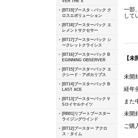
VER THE X
一部
[BT19]ブースタ－パック ク
して
ロスエボリューション
[BT18]ブースターパック エ
レメントサクセサー
[BT17]ブースターパック シ
ークレットクライシス
[BT16]ブースターパック B
【未
EGINNING OBSERVER
[BT15]ブースターパック エ
クシード・アポカリプス
未開
[BT14]ブースターパック B
経年
LAST ACE
[BT13]ブースターパック V
また
Sロイヤルナイツ
未開
[RB01]リブートブースター
ライジングウインド
ご購
[BT12]ブースター アクロ
ス・タイム