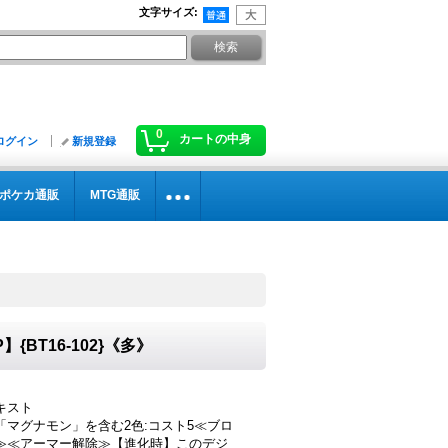
文字サイズ
:
0
カートの中身
ログイン
新規登録
ポケカ通販
MTG通販
P】{BT16-102}《多》
キスト
「マグナモン」を含む2色:コスト5≪ブロ
≫≪アーマー解除≫【進化時】このデジ