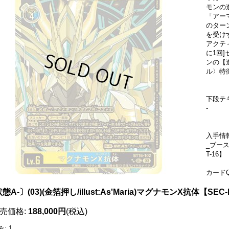
モンの
「アー
のター
を受け
アクテ
に1回
ンの【
ル〉特
下段テ
-
入手情
_ブース
T-16】
カードQ
態A-〕(03)(金箔押し/illust:As'Maria)マグナモンX抗体【SEC-
売価格
:
188,000円
(税込)
み
:
1