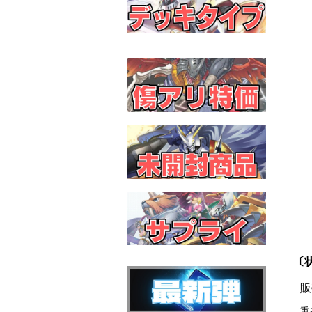
〔状
販
重