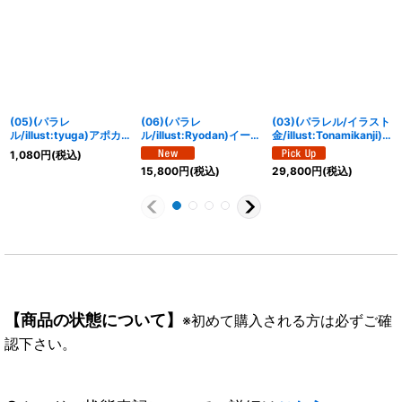
(05)(パラレ
(06)(パラレ
(03)(パラレル/イラスト
ル/illust:tyuga)アポカ
ル/illust:Ryodan)イーラ
金/illust:Tonamikanji)
リモン【SR-P】{EX10-
ンモン【SP】{EX12-
シャイングレイモン：バ
1,080
円
(税込)
061}《白》
034}《多》
ーストモード
15,800
円
(税込)
29,800
円
(税込)
ACE【SP】{BT17-041}
《黄》
【商品の状態について】
※初めて購入される方は必ずご確
認下さい。