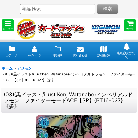
検索
メニュー
カート
店頭受取につい
カテゴリ
マイページ
収録弾
問い合わせ
ご利用案内
て
ホーム
>
デジモン
>
(03)(黒イラスト/illust:KenjiWatanabe)インペリアルドラモン：ファイターモー
ドACE【SP】{BT16-027}《多》
(03)(黒イラスト/illust:KenjiWatanabe)インペリアルド
ラモン：ファイターモードACE【SP】{BT16-027}
《多》