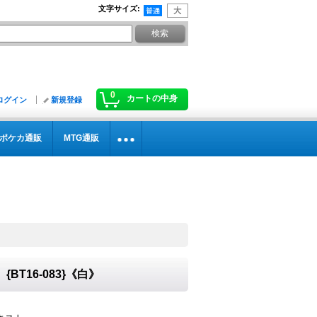
文字サイズ
:
0
カートの中身
ログイン
新規登録
ポケカ通販
MTG通販
P】{BT16-083}《白》