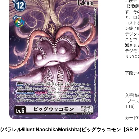
上段テ
【消滅
す。そ
と、自
コスト
ン終了
デジタ
ことで
滅させ
デジモ
リアに
下段テ
-
入手情
_ブース
T-16】
カードQ
3)(パラレル/illust:NaochikaMorishita)ビッグウッコモン【SR-