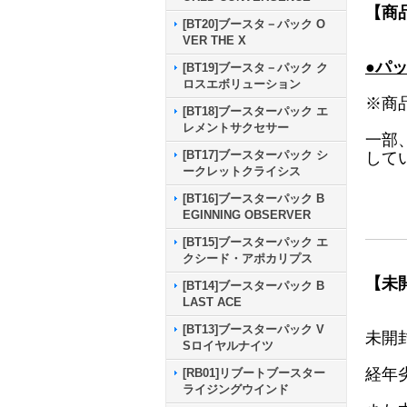
【商
[BT20]ブースタ－パック O
VER THE X
●パ
[BT19]ブースタ－パック ク
ロスエボリューション
※商
[BT18]ブースターパック エ
レメントサクセサー
一部
[BT17]ブースターパック シ
して
ークレットクライシス
[BT16]ブースターパック B
EGINNING OBSERVER
[BT15]ブースターパック エ
クシード・アポカリプス
【未
[BT14]ブースターパック B
LAST ACE
[BT13]ブースターパック V
未開
Sロイヤルナイツ
経年
[RB01]リブートブースター
ライジングウインド