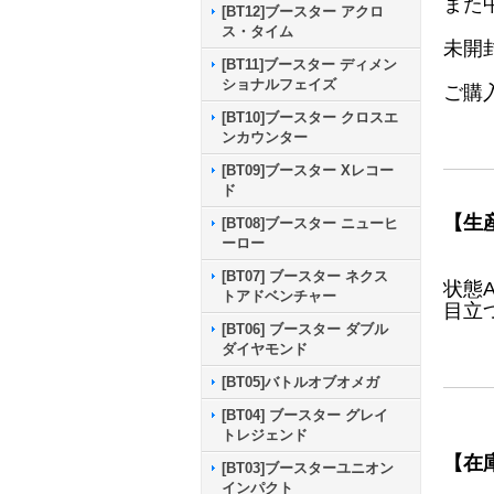
また
[BT12]ブースター アクロ
ス・タイム
未開
[BT11]ブースター ディメン
ショナルフェイズ
ご購
[BT10]ブースター クロスエ
ンカウンター
[BT09]ブースター Xレコー
ド
【生
[BT08]ブースター ニューヒ
ーロー
[BT07] ブースター ネクス
状態
トアドベンチャー
目立
[BT06] ブースター ダブル
ダイヤモンド
[BT05]バトルオブオメガ
[BT04] ブースター グレイ
トレジェンド
【在
[BT03]ブースターユニオン
インパクト