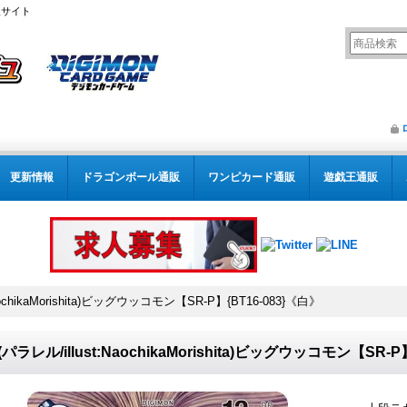
販サイト
更新情報
ドラゴンボール通販
ワンピカード通販
遊戯王通販
NaochikaMorishita)ビッグウッコモン【SR-P】{BT16-083}《白》
)(パラレル/illust:NaochikaMorishita)ビッグウッコモン【SR-