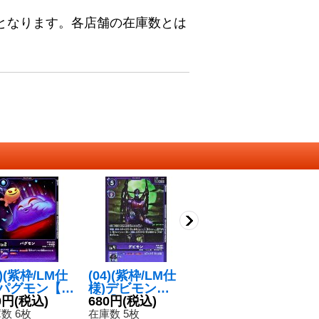
となります。各店舗の在庫数とは
5)(紫枠/LM仕
(04)(紫枠/LM仕
(05)(紫枠/LM仕
(0
)パグモン【C
様)デビモン
様)スカルサタモ
S
】{EX10-005}
0円
(税込)
【U】{EX8-05
680円
(税込)
ン【U-P】{EX1
480円
(税込)
モ
2
紫》
9}《紫》
0-049}《紫》
0
数 6枚
在庫数 5枚
在庫数 2枚
在