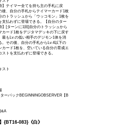
キスト
時】テイマー全てを持ち主の手札に戻
の後、自分の手札からテイマーカード1枚
分のトラッシュから「ウッコモン」1枚を
を支払わずに登場できる。【自分のター
時】[ターンに1回]自分のトラッシュから
マカード1枚をデジタマデッキの下に戻す
、最もLv.の低い相手のデジモン1体を消
る。その後、自分の手札からLv.4以下の
ンカード1枚を、空いている自分の育成エ
コストを支払わずに登場できる。
キスト
報
ターパックBEGINNINGOBSERVER【B
&A
P】{BT16-083}《白》