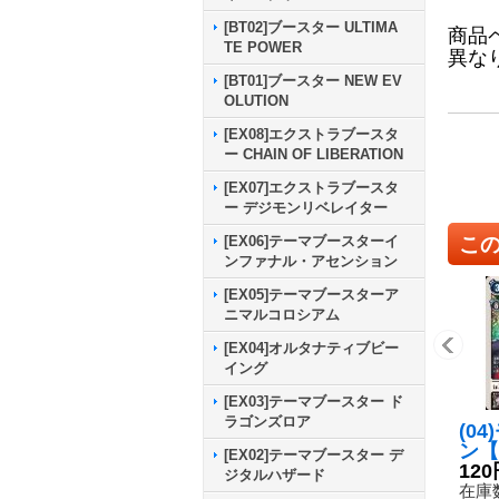
[BT02]ブースター ULTIMA
商品
TE POWER
異な
[BT01]ブースター NEW EV
OLUTION
[EX08]エクストラブースタ
ー CHAIN OF LIBERATION
[EX07]エクストラブースタ
ー デジモンリベレイター
こ
[EX06]テーマブースターイ
ンファナル・アセンション
[EX05]テーマブースターア
ニマルコロシアム
[EX04]オルタナティブビー
イング
[EX03]テーマブースター ド
ラゴンズロア
(0
ン【
[EX02]テーマブースター デ
05
120
ジタルハザード
在庫数