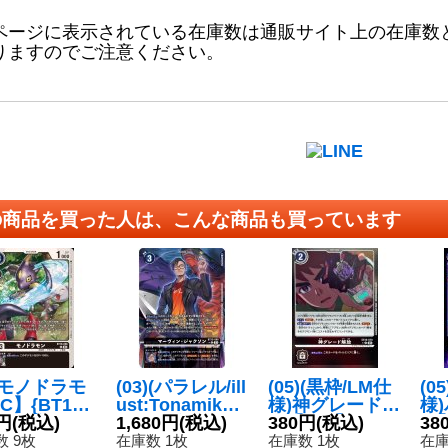
ページに表示されている在庫数は通販サイト上の在庫数
りますのでご注意ください。
の商品を買った人は、こんな商品も買っています
4)モノドラモ
(03)(パラレル/ill
(05)(黒枠/LM仕
(0
C】{BT19-
ust:Tonamikanj
様)神グレード解
様
6}《黒》
円
(税込)
i)マーヴィン・
1,680円
(税込)
放【C-P】{EX1
380円
(税込)
-P
38
ジャクソン【R-
0-070}《黒》
《
 9枚
在庫数 1枚
在庫数 1枚
在庫