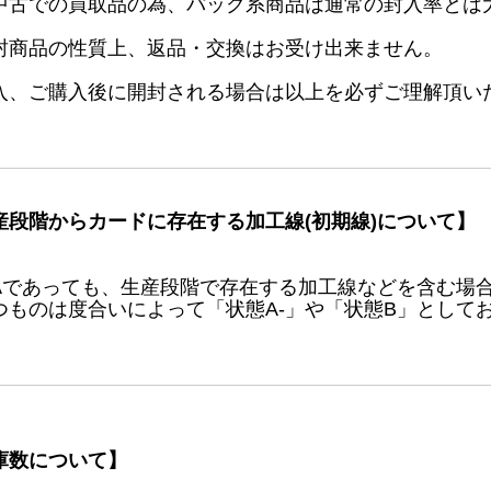
中古での買取品の為、パック系商品は通常の封入率とは
封商品の性質上、返品・交換はお受け出来ません。
入、ご購入後に開封される場合は以上を必ずご理解頂い
産段階からカードに存在する加工線(初期線)について】
Aであっても、生産段階で存在する加工線などを含む場
つものは度合いによって「状態A-」や「状態B」として
庫数について】