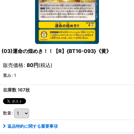
(03)運命の煌めき！！【R】{BT16-093}《黄》
販売価格
:
80
円
(税込)
重み
:
1
在庫数 167枚
数量
:
返品特約に関する重要事項