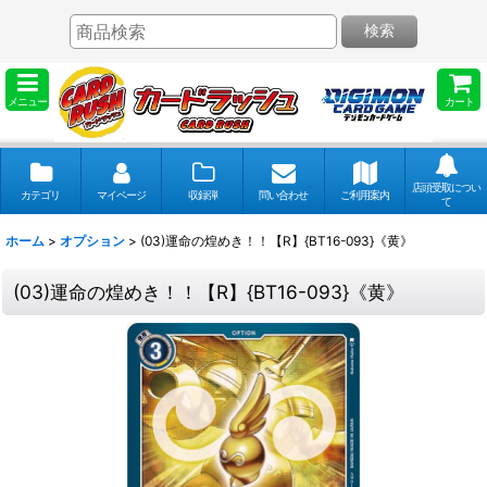
検索
メニュー
カート
店頭受取につい
カテゴリ
マイページ
収録弾
問い合わせ
ご利用案内
て
ホーム
>
オプション
>
(03)運命の煌めき！！【R】{BT16-093}《黄》
(03)運命の煌めき！！【R】{BT16-093}《黄》