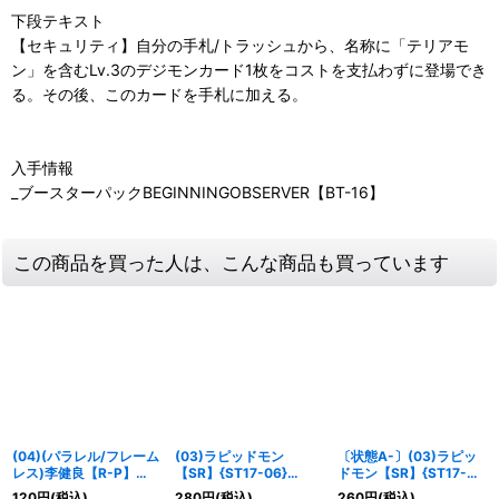
下段テキスト
【セキュリティ】自分の手札/トラッシュから、名称に「テリアモ
ン」を含むLv.3のデジモンカード1枚をコストを支払わずに登場でき
る。その後、このカードを手札に加える。
入手情報
_ブースターパックBEGINNINGOBSERVER【BT-16】
この商品を買った人は、こんな商品も買っています
(04)(パラレル/フレーム
(03)ラピッドモン
〔状態A-〕(03)ラピッ
レス)李健良【R-P】
【SR】{ST17-06}
ドモン【SR】{ST17-
{BT19-085}《緑》
《多》
06}《多》
120
円
(税込)
280
円
(税込)
260
円
(税込)