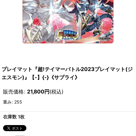
プレイマット『超!テイマーバトル2023プレイマット(ジ
エスモン)』【-】{-}《サプライ》
販売価格
:
21,800
円
(税込)
重み
:
255
在庫数 1枚