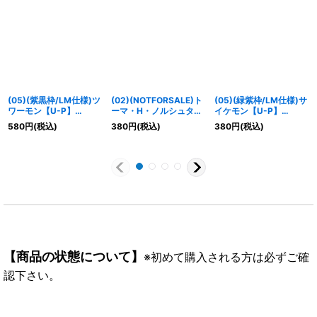
(05)(紫黒枠/LM仕様)ツ
(02)(NOTFORSALE)ト
(05)(緑紫枠/LM仕様)サ
ワーモン【U-P】
ーマ・H・ノルシュタイ
イケモン【U-P】
{EX10-045}《多》
ン【R】{BT13-097}
{EX10-015}《多》
580
円
(税込)
380
円
(税込)
380
円
(税込)
《青》
【商品の状態について】
※初めて購入される方は必ずご確
認下さい。