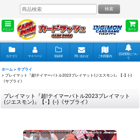
検索
メニュー
カート
店頭受取につい
カテゴリ
マイページ
収録弾
問い合わせ
ご利用案内
て
ホーム
>
サプライ
>
プレイマット『超!テイマーバトル2023プレイマット(ジエスモン)』【-】{-}
《サプライ》
プレイマット『超!テイマーバトル2023プレイマット
(ジエスモン)』【-】{-}《サプライ》