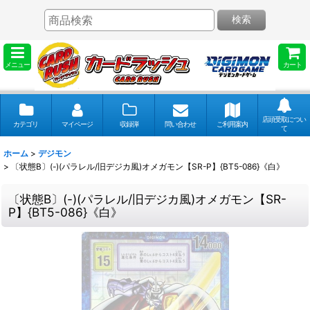
検索
メニュー
カート
店頭受取につい
カテゴリ
マイページ
収録弾
問い合わせ
ご利用案内
て
ホーム
>
デジモン
>
〔状態B〕(-)(パラレル/旧デジカ風)オメガモン【SR-P】{BT5-086}《白》
〔状態B〕(-)(パラレル/旧デジカ風)オメガモン【SR-
P】{BT5-086}《白》