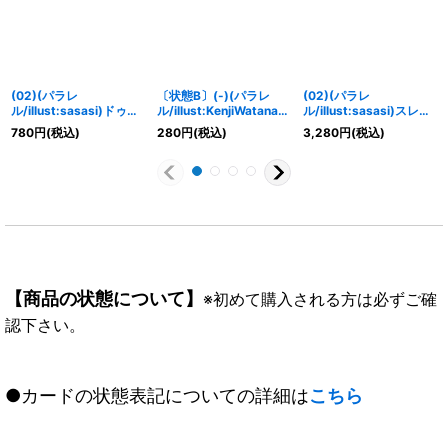
(02)(パラレ
〔状態B〕(-)(パラレ
(02)(パラレ
ル/illust:sasasi)ドゥフ
ル/illust:KenjiWatanab
ル/illust:sasasi)スレイ
トモン：レオパルドモー
e)クレニアムモン【SR-
プモン【SR-P】{BT13-
780
円
(税込)
280
円
(税込)
3,280
円
(税込)
ド【SR-P】{BT13-
P】{BT3-075}《黒》
046}《黄》
058}《緑》
【商品の状態について】
※初めて購入される方は必ずご確
認下さい。
●カードの状態表記についての詳細は
こちら