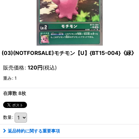
(03)(NOTFORSALE)モチモン【U】{BT15-004}《緑》
販売価格
:
120
円
(税込)
重み
:
1
在庫数 8枚
数量
:
返品特約に関する重要事項