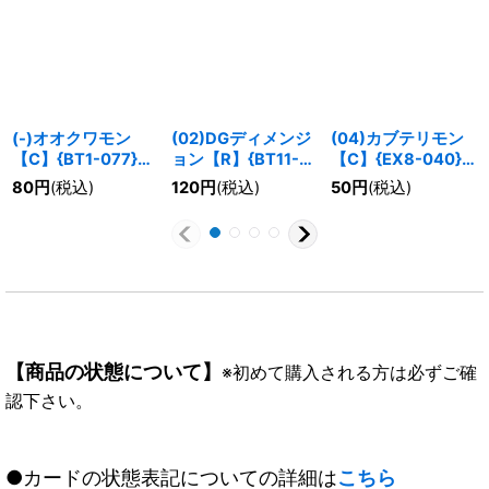
(-)オオクワモン
(02)DGディメンジ
(04)カブテリモン
【C】{BT1-077}
ョン【R】{BT11-
【C】{EX8-040}
《緑》
108}《黒》
《緑》
80
円
(税込)
120
円
(税込)
50
円
(税込)
【商品の状態について】
※初めて購入される方は必ずご確
認下さい。
●カードの状態表記についての詳細は
こちら