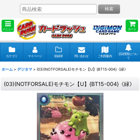
検索
メニュー
カート
店頭受取につい
カテゴリ
マイページ
収録弾
問い合わせ
ご利用案内
て
ホーム
>
デジタマ
>
(03)(NOTFORSALE)モチモン【U】{BT15-004}《緑》
(03)(NOTFORSALE)モチモン【U】{BT15-004}《緑》