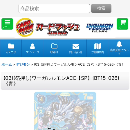
検索
メニュー
カート
店頭受取につい
カテゴリ
マイページ
収録弾
問い合わせ
ご利用案内
て
ホーム
>
デジモン
>
(03)(箔押し)ワーガルルモンACE【SP】{BT15-026}《青》
(03)(箔押し)ワーガルルモンACE【SP】{BT15-026}
《青》