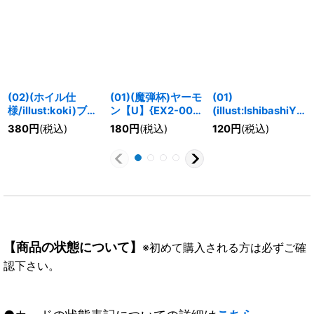
(02)(ホイル仕
(01)(魔弾杯)ヤーモ
(01)
様/illust:koki)ブイ
ン【U】{EX2-006}
(illust:IshibashiYo
モン【R】{BT3-
《紫》
suke)ギルモン
380
円
(税込)
180
円
(税込)
120
円
(税込)
021}《青》
【C】{BT2-009}
《赤》
【商品の状態について】
※初めて購入される方は必ずご確
認下さい。