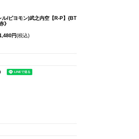
ラレル/ピヨモン)武之内空【R-P】{BT
《赤》
1,480円
(税込)