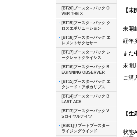
[BT20]ブースタ－パック O
【未
VER THE X
[BT19]ブースタ－パック ク
未開
ロスエボリューション
[BT18]ブースターパック エ
経年
レメントサクセサー
[BT17]ブースターパック シ
また
ークレットクライシス
未開
[BT16]ブースターパック B
EGINNING OBSERVER
ご購
[BT15]ブースターパック エ
クシード・アポカリプス
[BT14]ブースターパック B
LAST ACE
[BT13]ブースターパック V
【生
Sロイヤルナイツ
[RB01]リブートブースター
ライジングウインド
状態