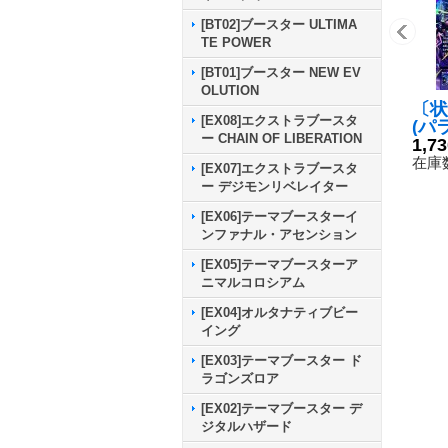
[BT02]ブースター ULTIMA
TE POWER
[BT01]ブースター NEW EV
OLUTION
〔状
[EX08]エクストラブースタ
(パラ
ー CHAIN OF LIBERATION
por
1,7
カー
在庫数
[EX07]エクストラブースタ
＆ハ
ー デジモンリベレイター
ャッ
{BT
[EX06]テーマブースターイ
《多
ンファナル・アセンション
[EX05]テーマブースターア
ニマルコロシアム
[EX04]オルタナティブビー
イング
[EX03]テーマブースター ド
ラゴンズロア
[EX02]テーマブースター デ
ジタルハザード