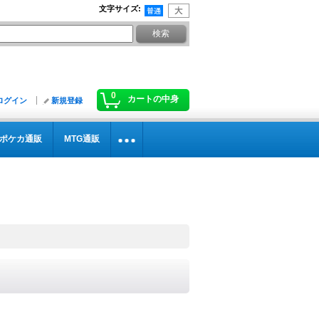
文字サイズ
:
0
カートの中身
ログイン
新規登録
ポケカ通販
MTG通販