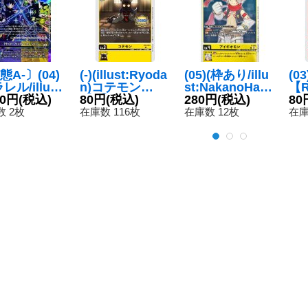
態A-〕(04)
(-)(illust:Ryoda
(05)(枠あり/illu
(0
レル/illust:
n)コテモン
st:NakanoHait
【R
oze)クラッ
30円
(税込)
【C】{BT5-03
80円
(税込)
o)アイギオモン
280円
(税込)
2
80
・ファング
4}《黄》
【P】{P-194}
 2枚
在庫数 116枚
在庫数 12枚
在庫
ッカー・ジ
《黄》
ジ【R-P】
20-089}
》