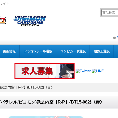
販サイト
更新情報
ドラゴンボール通販
ワンピカード通販
遊戯王通販
)武之内空【R-P】{BT15-082}《赤》
3)(パラレル/ピヨモン)武之内空【R-P】{BT15-082}《赤》