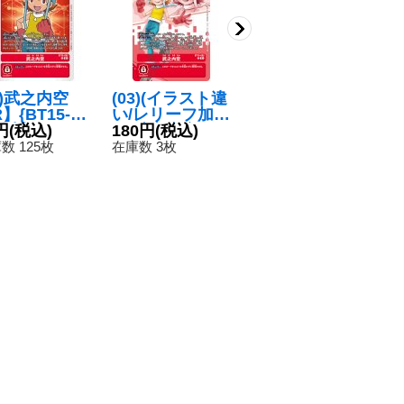
3)武之内空
(03)(イラスト違
(-)(ホイル仕様)
(
】{BT15-08
い/レリーフ加
武之内空【R-
内
}《赤》
円
(税込)
工)武之内空
180円
(税込)
P】{BT2-084}
120円
(税込)
0
8
【R】{BT15-08
《赤》
数 125枚
在庫数 3枚
在庫数 20枚
在
2}《赤》