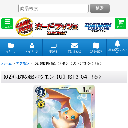
検索
メニュー
カート
店頭受取につい
カテゴリ
マイページ
収録弾
問い合わせ
ご利用案内
て
ホーム
>
デジモン
>
(02)(RB1収録)パタモン【U】{ST3-04}《黄》
(02)(RB1収録)パタモン【U】{ST3-04}《黄》