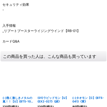
セキュリティ効果
-
入手情報
_リブートブースターライジングウインド【RB-01】
カードQ&A
この商品を買った人は、こんな商品も買っています
(-)熱く激しきメタルの
(01)ラピッドモン【U】
(-)タオモン【C】{BT5-
嵐！！【U】{BT5-103}
{EX2-027}《緑》
041}《黄》
《黒》
120
円
(税込)
120
円
(税込)
80
円
(税込)