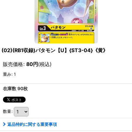
(02)(RB1収録)パタモン【U】{ST3-04}《黄》
販売価格
:
80
円
(税込)
重み
:
1
在庫数 90枚
数量
:
返品特約に関する重要事項