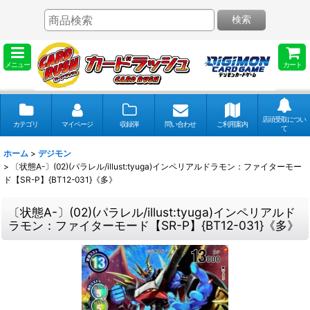
検索
メニュー
カート
店頭受取につい
カテゴリ
マイページ
収録弾
問い合わせ
ご利用案内
て
ホーム
>
デジモン
>
〔状態A-〕(02)(パラレル/illust:tyuga)インペリアルドラモン：ファイターモー
ド【SR-P】{BT12-031}《多》
〔状態A-〕(02)(パラレル/illust:tyuga)インペリアルド
ラモン：ファイターモード【SR-P】{BT12-031}《多》