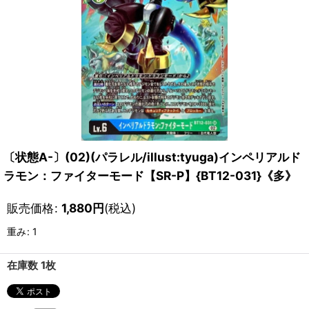
〔状態A-〕(02)(パラレル/illust:tyuga)インペリアルド
ラモン：ファイターモード【SR-P】{BT12-031}《多》
販売価格
:
1,880
円
(税込)
重み
:
1
在庫数 1枚