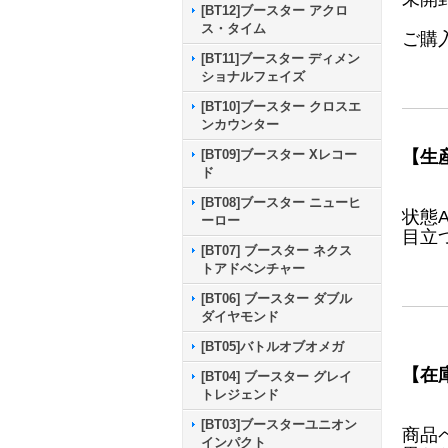
[BT12]ブースター アクロ
ス・タイム
ご購
[BT11]ブースター ディメン
ショナルフェイズ
[BT10]ブースター クロスエ
ンカウンター
【生
[BT09]ブースター Xレコー
ド
[BT08]ブースター ニューヒ
状態
ーロー
目立
[BT07] ブースター ネクス
トアドベンチャー
[BT06] ブースター ダブル
ダイヤモンド
[BT05]バトルオブオメガ
【在
[BT04] ブースター グレイ
トレジェンド
[BT03]ブースターユニオン
商品
インパクト