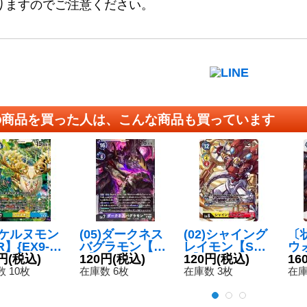
りますのでご注意ください。
の商品を買った人は、こんな商品も買っています
5)ケルヌモン
(05)ダークネス
(02)シャイング
〔状
】{EX9-04
バグラモン【S
レイモン【S
ウ
《多》
円
(税込)
R】{EX10-059}
120円
(税込)
R】{BT12-043}
120円
(税込)
ン【
16
《多》
《多》
-0
 10枚
在庫数 6枚
在庫数 3枚
在庫