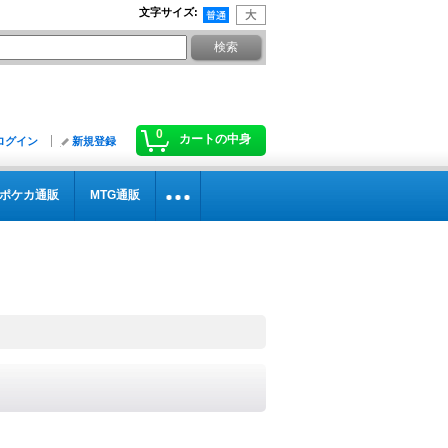
文字サイズ
:
0
カートの中身
ログイン
新規登録
ポケカ通販
MTG通販