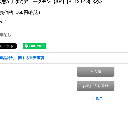
態A-〕(02)デュークモン【SR】{BT12-018}《赤》
売価格
:
160円
(税込)
み
:
1
庫なし
返品特約に関する重要事項
再入荷
お気に入り登録