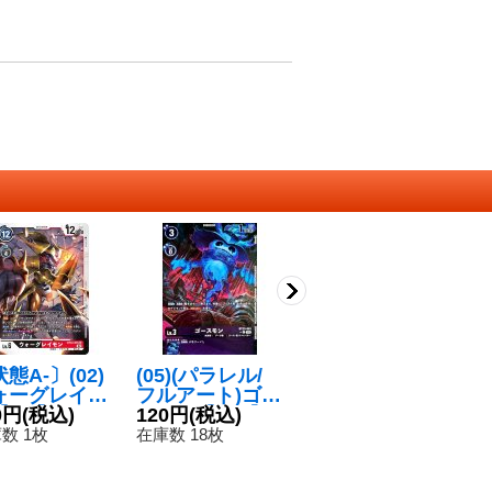
態A-〕(02)
(05)(パラレル/
(05)(illust:Ryod
〔
ォーグレイモ
フルアート)ゴー
an)ルドモン
ア
SR】{BT12
0円
(税込)
スモン【C-P】
120円
(税込)
【U】{EX6-03
120円
(税込)
モ
2
70}《多》
{BT23-061}
8}《黒》
ル
数 1枚
在庫数 18枚
在庫数 32枚
在
《紫》
R
《