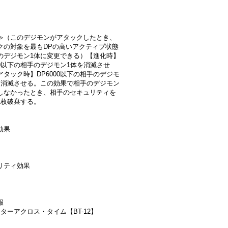
≫（このデジモンがアタックしたとき、
クの対象を最もDPの高いアクティブ状態
のデジモン1体に変更できる）【進化時】
000以下の相手のデジモン1体を消滅させ
アタック時】DP6000以下の相手のデジモ
を消滅させる。この効果で相手のデジモン
しなかったとき、相手のセキュリティを
1枚破棄する。
効果
リティ効果
報
ターアクロス・タイム【BT-12】