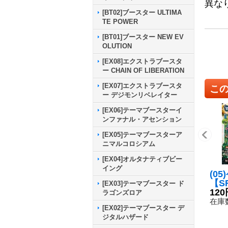
異な
[BT02]ブースター ULTIMA
TE POWER
[BT01]ブースター NEW EV
OLUTION
[EX08]エクストラブースタ
ー CHAIN OF LIBERATION
[EX07]エクストラブースタ
こ
ー デジモンリベレイター
[EX06]テーマブースターイ
ンファナル・アセンション
[EX05]テーマブースターア
ニマルコロシアム
[EX04]オルタナティブビー
イング
(0
【SR
[EX03]テーマブースター ド
5}
120
ラゴンズロア
在庫数
[EX02]テーマブースター デ
ジタルハザード