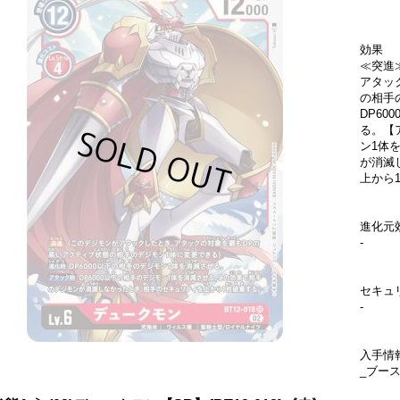
効果
≪突進
アタッ
の相手
DP6
る。【
ン1体
が消滅
上から
進化元
-
セキュ
-
入手情
_ブース