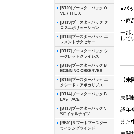
●パ
[BT20]ブースタ－パック O
VER THE X
※商
[BT19]ブースタ－パック ク
ロスエボリューション
一部
[BT18]ブースターパック エ
して
レメントサクセサー
[BT17]ブースターパック シ
ークレットクライシス
[BT16]ブースターパック B
EGINNING OBSERVER
【未
[BT15]ブースターパック エ
クシード・アポカリプス
[BT14]ブースターパック B
未開
LAST ACE
[BT13]ブースターパック V
経年
Sロイヤルナイツ
また
[RB01]リブートブースター
ライジングウインド
未開