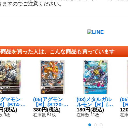
りますのでご注意ください。
の商品を買った人は、こんな商品も買っています
)ゴグマモン
(05)アグモン
(03)メタルガル
(0
】{BT4-07
【R】{ST20-10}
ルモン【R】{B
【R
《黒》
円
(税込)
《黒》
380円
(税込)
T17-027}《青》
180円
(税込)
《
12
 3枚
在庫数 51枚
在庫数 11枚
在庫