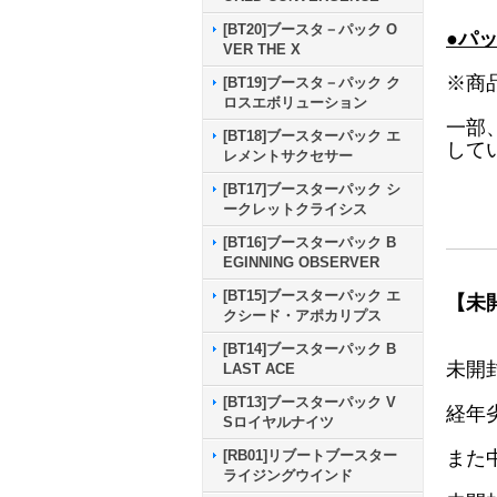
[BT20]ブースタ－パック O
●パ
VER THE X
※商
[BT19]ブースタ－パック ク
ロスエボリューション
一部
[BT18]ブースターパック エ
して
レメントサクセサー
[BT17]ブースターパック シ
ークレットクライシス
[BT16]ブースターパック B
EGINNING OBSERVER
[BT15]ブースターパック エ
【未
クシード・アポカリプス
[BT14]ブースターパック B
未開
LAST ACE
[BT13]ブースターパック V
経年
Sロイヤルナイツ
また
[RB01]リブートブースター
ライジングウインド