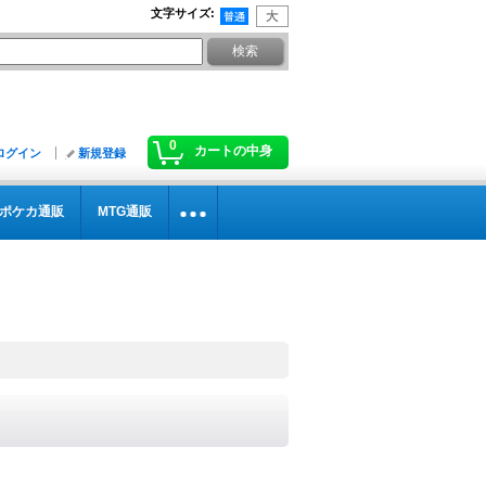
文字サイズ
:
0
カートの中身
ログイン
新規登録
ポケカ通販
MTG通販