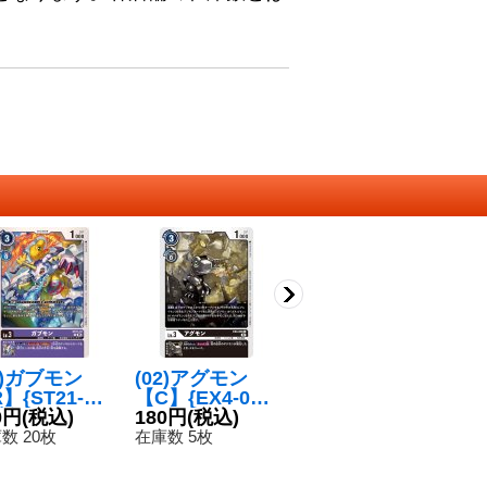
5)ガブモン
(02)アグモン
(02)釿の獣刃と
(
】{ST21-10}
【C】{EX4-03
赫き竜弾【U】
様
紫》
0円
(税込)
8}《黒》
180円
(税込)
{EX4-066}
120円
(税込)
モ
1
《多》
1
数 20枚
在庫数 5枚
在庫数 11枚
在