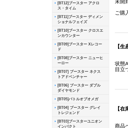
未開
[BT12]ブースター アクロ
ス・タイム
ご購
[BT11]ブースター ディメン
ショナルフェイズ
[BT10]ブースター クロスエ
ンカウンター
[BT09]ブースター Xレコー
【生
ド
[BT08]ブースター ニューヒ
状態
ーロー
目立
[BT07] ブースター ネクス
トアドベンチャー
[BT06] ブースター ダブル
ダイヤモンド
[BT05]バトルオブオメガ
[BT04] ブースター グレイ
【在
トレジェンド
[BT03]ブースターユニオン
商品
インパクト