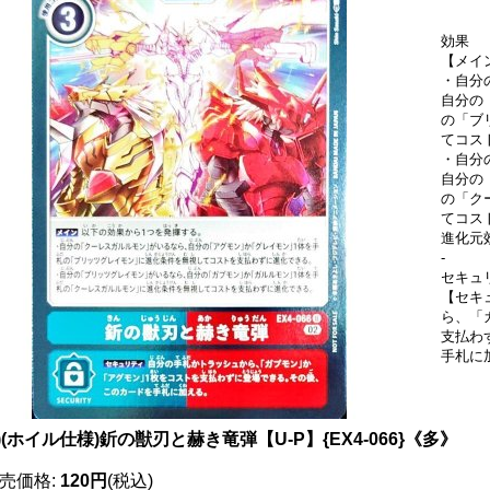
効果
【メイ
・自分
自分の
の「ブ
てコス
・自分
自分の
の「ク
てコス
進化元
-
セキュ
【セキ
ら、「
支払わ
手札に
2)(ホイル仕様)釿の獣刃と赫き竜弾【U-P】{EX4-066}《多》
売価格
:
120円
(税込)