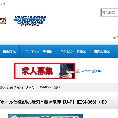
販サイト
更新情報
ドラゴンボール通販
ワンピカード通販
遊戯王通販
の獣刃と赫き竜弾【U-P】{EX4-066}《多》
2)(ホイル仕様)釿の獣刃と赫き竜弾【U-P】{EX4-066}《多》