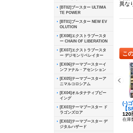
異な
[BT02]ブースター ULTIMA
TE POWER
[BT01]ブースター NEW EV
OLUTION
[EX08]エクストラブースタ
ー CHAIN OF LIBERATION
[EX07]エクストラブースタ
こ
ー デジモンリベレイター
[EX06]テーマブースターイ
ンファナル・アセンション
[EX05]テーマブースターア
ニマルコロシアム
[EX04]オルタナティブビー
イング
(-
[EX03]テーマブースター ド
【SR
ラゴンズロア
2}
120
在庫数
[EX02]テーマブースター デ
ジタルハザード