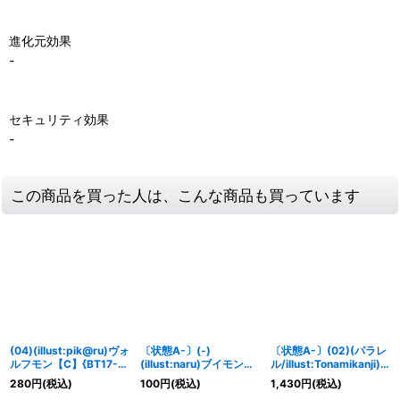
進化元効果
-
セキュリティ効果
-
この商品を買った人は、こんな商品も買っています
(04)(illust:pik@ru)ヴォ
〔状態A-〕(-)
〔状態A-〕(02)(パラレ
ルフモン【C】{BT17-
(illust:naru)ブイモン
ル/illust:Tonamikanji)
022}《多》
【C】{BT2-021}《青》
クズハモン【SR-P】
280
円
(税込)
100
円
(税込)
1,430
円
(税込)
{EX4-030}《多》