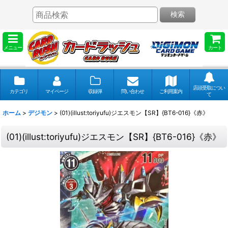
検索
メニュー
カート
店頭受取につい
カテゴリ
マイページ
収録弾
問い合わせ
ご利用案内
て
ホーム
>
デジモン
>
(01)(illust:toriyufu)ジエスモン【SR】{BT6-016}《赤》
(01)(illust:toriyufu)ジエスモン【SR】{BT6-016}《赤》