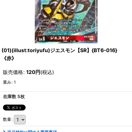
(01)(illust:toriyufu)ジエスモン【SR】{BT6-016}
《赤》
販売価格
:
120
円
(税込)
重み
:
1
在庫数 5枚
数量
: