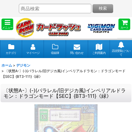
検索
メニュー
カート
店頭受取につい
カテゴリ
マイページ
収録弾
問い合わせ
ご利用案内
て
ホーム
>
デジモン
>
〔状態A-〕(-)(パラレル/旧デジカ風)インペリアルドラモン：ドラゴンモード
【SEC】{BT3-111}《緑》
〔状態A-〕(-)(パラレル/旧デジカ風)インペリアルドラ
モン：ドラゴンモード【SEC】{BT3-111}《緑》