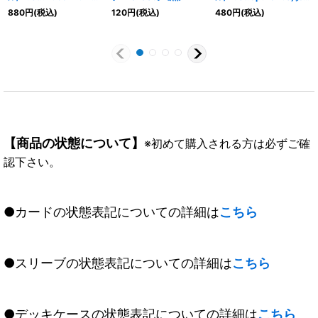
shita)ダークナイトモン
ークナイトモン【U-P】
880
円
(税込)
120
円
(税込)
480
円
(税込)
【SR】{BT7-063}
{EX10-031}《多》
《黒》
【商品の状態について】
※初めて購入される方は必ずご確
認下さい。
●カードの状態表記についての詳細は
こちら
●スリーブの状態表記についての詳細は
こちら
●デッキケースの状態表記についての詳細は
こちら