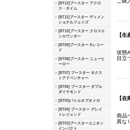
ご購
[BT12]ブースター アクロ
ス・タイム
[BT11]ブースター ディメン
ショナルフェイズ
[BT10]ブースター クロスエ
【生
ンカウンター
[BT09]ブースター Xレコー
ド
状態
目立
[BT08]ブースター ニューヒ
ーロー
[BT07] ブースター ネクス
トアドベンチャー
[BT06] ブースター ダブル
ダイヤモンド
【在
[BT05]バトルオブオメガ
[BT04] ブースター グレイ
トレジェンド
商品
異な
[BT03]ブースターユニオン
インパクト