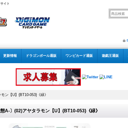
販サイト
更新情報
ドラゴンボール通販
ワンピカード通販
遊戯王通販
モン【U】{BT10-053}《緑》
態A-〕(02)アヤタラモン【U】{BT10-053}《緑》