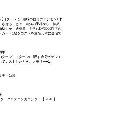
ン】[ターンに1回]緑の自分のデジモン1体
トさせることで、自分の手札から、特徴
物型」か「妖精型」を含むDP3000以下の
ンカード1枚をコストを支払わずに登場で
効果
のターン】［ターンに1回］自分のデジモ
果でレストしたとき、メモリー+1。
リティ効果
報
スタークロスエンカウンター【BT-10】