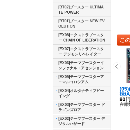
[BT02]ブースター ULTIMA
TE POWER
[BT01]ブースター NEW EV
OLUTION
[EX08]エクストラブースタ
こ
ー CHAIN OF LIBERATION
[EX07]エクストラブースタ
ー デジモンリベレイター
[EX06]テーマブースターイ
ンファナル・アセンション
[EX05]テーマブースターア
ニマルコロシアム
(0
[EX04]オルタナティブビー
様/
イング
ーム
80
{BT
在庫数
[EX03]テーマブースター ド
《緑
ラゴンズロア
[EX02]テーマブースター デ
ジタルハザード