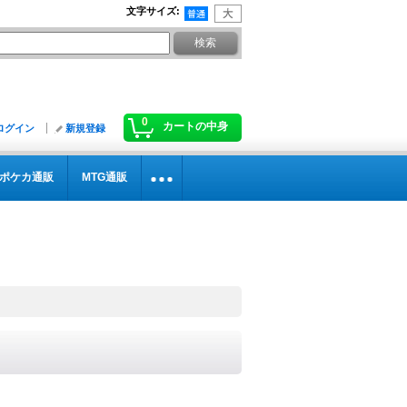
文字サイズ
:
0
カートの中身
ログイン
新規登録
ポケカ通販
MTG通販