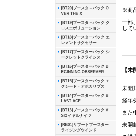
[BT20]ブースタ－パック O
※商
VER THE X
一部
[BT19]ブースタ－パック ク
して
ロスエボリューション
[BT18]ブースターパック エ
レメントサクセサー
[BT17]ブースターパック シ
ークレットクライシス
[BT16]ブースターパック B
【未
EGINNING OBSERVER
[BT15]ブースターパック エ
クシード・アポカリプス
未開
[BT14]ブースターパック B
経年
LAST ACE
[BT13]ブースターパック V
また
Sロイヤルナイツ
未開
[RB01]リブートブースター
ライジングウインド