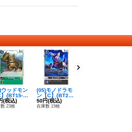
3)ウッドモン
(05)モノドラモ
(05)ピョコモン
(
】{BT15-04
ン【C】{BT23-
【C】{BT23-00
モ
}《緑》
円
(税込)
049}《黒》
50円
(税込)
2}《緑》
50円
(税込)
3
1
数 23枚
在庫数 19枚
在庫数 29枚
在