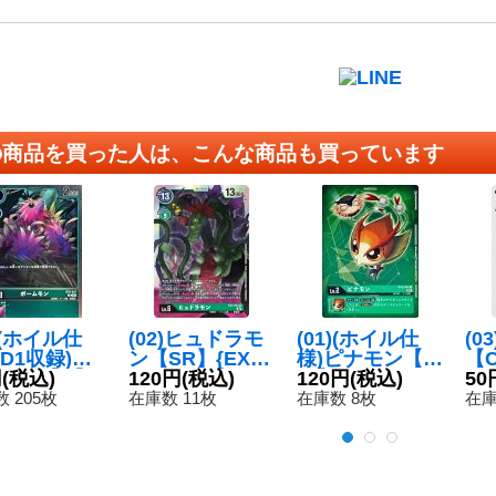
の商品を買った人は、こんな商品も買っています
5)(ホイル仕
(02)ヒュドラモ
(01)(ホイル仕
(0
AD1収録)ポ
ン【SR】{EX3-
様)ピナモン【U
【C
モン【C】
円
(税込)
045}《緑》
120円
(税込)
-P】{BT6-004}
120円
(税込)
6
50
9-047}
《緑》
 205枚
在庫数 11枚
在庫数 8枚
在庫
》