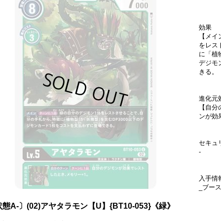
効果
【メイ
をレス
に「植
デジモ
きる。
進化元
【自分
ンが効
セキュ
-
入手情
_ブー
態A-〕(02)アヤタラモン【U】{BT10-053}《緑》