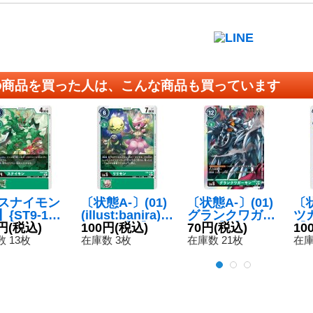
の商品を買った人は、こんな商品も買っています
1)スナイモン
〔状態A-〕(01)
〔状態A-〕(01)
〔状
{ST9-10}
(illust:banira)リ
グランクワガー
ツ
》
円
(税込)
リモン【U】{S
100円
(税込)
モン【R】{ST9-
70円
(税込)
【U
10
T4-10}《緑》
13}《緑》
《
 13枚
在庫数 3枚
在庫数 21枚
在庫