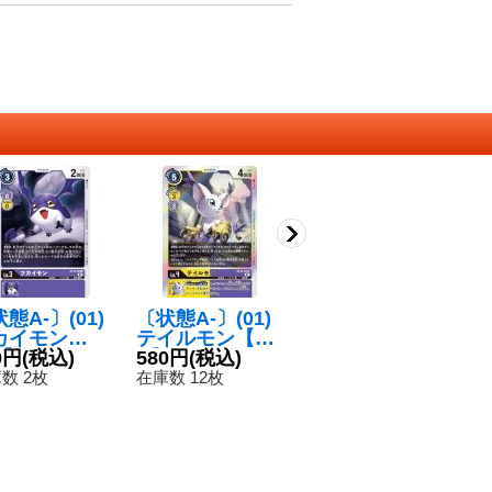
態A-〕(01)
〔状態A-〕(01)
〔状態A-〕(01)
〔
カイモン
テイルモン【S
シャイングレイ
ウ
】{ST10-08}
0円
(税込)
R】{ST10-04}
580円
(税込)
モン【R】{ST7-
100円
(税込)
【
1
紫》
《多》
10}《赤》
《
数 2枚
在庫数 12枚
在庫数 1枚
在