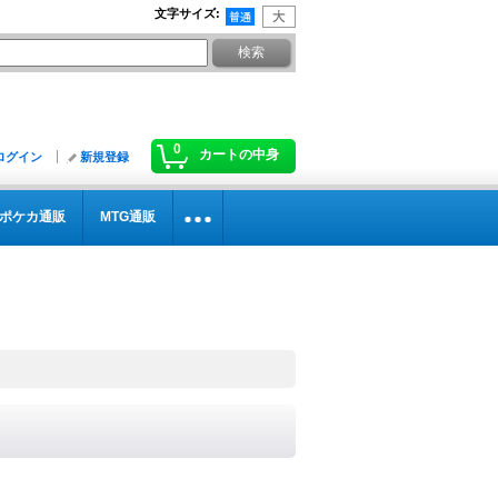
文字サイズ
:
0
カートの中身
ログイン
新規登録
ポケカ通販
MTG通販