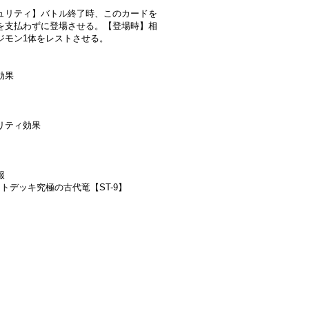
ュリティ】バトル終了時、このカードを
を支払わずに登場させる。【登場時】相
ジモン1体をレストさせる。
効果
リティ効果
報
ートデッキ究極の古代竜【ST-9】