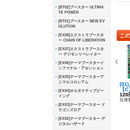
[BT02]ブースター ULTIMA
TE POWER
[BT01]ブースター NEW EV
OLUTION
こ
[EX08]エクストラブースタ
ー CHAIN OF LIBERATION
[EX07]エクストラブースタ
ー デジモンリベレイター
[EX06]テーマブースターイ
ンファナル・アセンション
[EX05]テーマブースターア
ニマルコロシアム
(0
【C】
[EX04]オルタナティブビー
《緑
120
イング
在庫数
[EX03]テーマブースター ド
ラゴンズロア
[EX02]テーマブースター デ
ジタルハザード