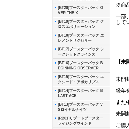
※商
[BT20]ブースタ－パック O
VER THE X
一部
して
[BT19]ブースタ－パック ク
ロスエボリューション
[BT18]ブースターパック エ
レメントサクセサー
[BT17]ブースターパック シ
ークレットクライシス
【未
[BT16]ブースターパック B
EGINNING OBSERVER
[BT15]ブースターパック エ
未開
クシード・アポカリプス
経年
[BT14]ブースターパック B
LAST ACE
また
[BT13]ブースターパック V
Sロイヤルナイツ
未開
[RB01]リブートブースター
ライジングウインド
ご購