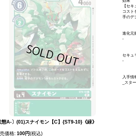
効果
【セキ
コスト
手のデ
進化元
-
セキュ
-
入手情
_スタ
態A-〕(01)スナイモン【C】{ST9-10}《緑》
売価格
:
100円
(税込)