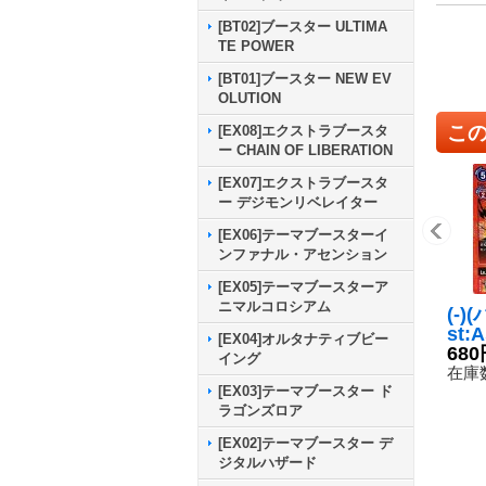
[BT02]ブースター ULTIMA
TE POWER
[BT01]ブースター NEW EV
OLUTION
こ
[EX08]エクストラブースタ
ー CHAIN OF LIBERATION
[EX07]エクストラブースタ
ー デジモンリベレイター
[EX06]テーマブースターイ
ンファナル・アセンション
[EX05]テーマブースターア
ニマルコロシアム
(-)
st:
[EX04]オルタナティブビー
グニ
680
イング
P】{
在庫数
《赤
[EX03]テーマブースター ド
ラゴンズロア
[EX02]テーマブースター デ
ジタルハザード