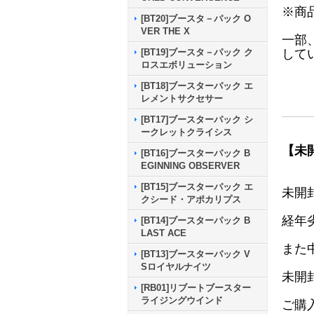
※商
[BT20]ブースタ－パック O
VER THE X
一部
して
[BT19]ブースタ－パック ク
ロスエボリューション
[BT18]ブースターパック エ
レメントサクセサー
[BT17]ブースターパック シ
ークレットクライシス
【未
[BT16]ブースターパック B
EGINNING OBSERVER
[BT15]ブースターパック エ
未開
クシード・アポカリプス
経年
[BT14]ブースターパック B
LAST ACE
また
[BT13]ブースターパック V
Sロイヤルナイツ
未開
[RB01]リブートブースター
ライジングウインド
ご購