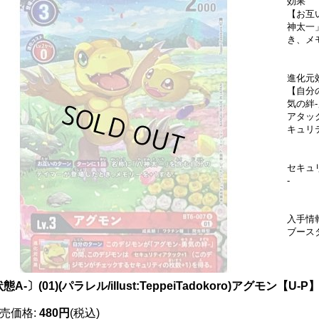
効果
【お互
神太一
き、メ
進化元
【自分
気の絆
アタッ
キュリ
セキュ
-
入手情
ブース
態A-〕(01)(パラレル/illust:TeppeiTadokoro)アグモン【U-P
売価格
:
480円
(税込)