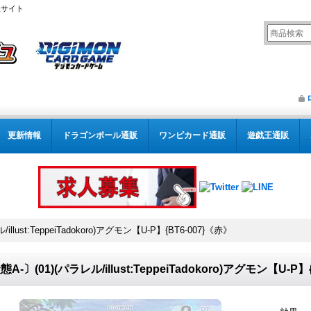
販サイト
更新情報
ドラゴンボール通販
ワンピカード通販
遊戯王通販
illust:TeppeiTadokoro)アグモン【U-P】{BT6-007}《赤》
A-〕(01)(パラレル/illust:TeppeiTadokoro)アグモン【U-P】