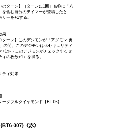
いのターン】［ターンに1回］名称に「八
」を含む自分のテイマーが登場したと
モリーを+1する。
効果
のターン】このデジモンが「アグモン-勇
-」の間、このデジモンは≪セキュリティ
ク+1≫（このデジモンがチェックするセ
ティの枚数+1）を得る。
リティ効果
報
ターダブルダイヤモンド【BT-06】
】{BT6-007}《赤》