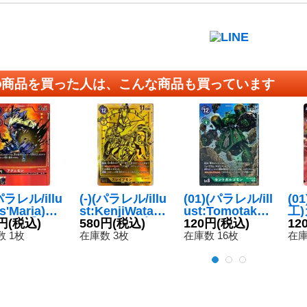
の商品を買った人は、こんな商品も買っています
(パラレル/illu
(-)(パラレル/illu
(01)(パラレル/ill
(0
As'Maria)ア
st:KenjiWatana
ust:TomotakeK
工
モン【U-
円
(税込)
be)スレイプモ
580円
(税込)
inoshita)セント
120円
(税込)
ン【
12
BT4-011}
ン【SR-P】{BT
ガルゴモン【R-
17
 1枚
在庫数 3枚
在庫数 16枚
在庫
》
3-043}《黄》
P】{BT3-057}
《緑》