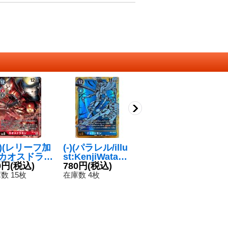
1)(レリーフ加
(-)(パラレル/illu
(01)(パラレル/ill
(0
)カオスドラモ
st:KenjiWatana
ust:GOSSAN)
us
R】{BT7-0
0円
(税込)
be)ドゥフトモ
780円
(税込)
カオスモン：ヴ
120円
(税込)
o
6
}《赤》
ン【SR-P】{BT
ァロドゥルアー
ネ
数 15枚
在庫数 4枚
在庫数 25枚
在
3-030}《青》
ム【SR-P】{BT
【
4-091}《白》
2