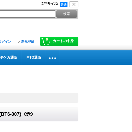
文字サイズ
:
0
カートの中身
ログイン
新規登録
ポケカ通販
MTG通販
{BT6-007}《赤》