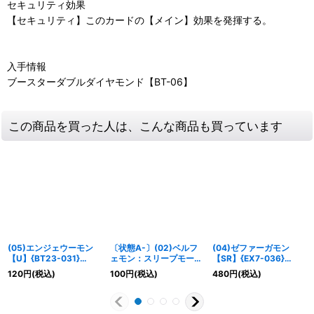
セキュリティ効果
【セキュリティ】このカードの【メイン】効果を発揮する。
入手情報
ブースターダブルダイヤモンド【BT-06】
この商品を買った人は、こんな商品も買っています
(05)エンジェウーモン
〔状態A-〕(02)ベルフ
(04)ゼファーガモン
【U】{BT23-031}
ェモン：スリープモード
【SR】{EX7-036}
《黄》
【R】{BT13-088}
《緑》
120
円
(税込)
100
円
(税込)
480
円
(税込)
《紫》