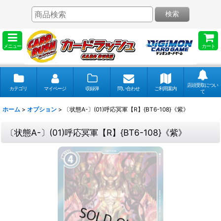
検索
メニュー
カート
店頭受取につい
カテゴリ
マイページ
収録弾
問い合わせ
ご利用案内
て
ホーム
>
オプション
>
〔状態A-〕(01)呼応冥軍【R】{BT6-108}《紫》
〔状態A-〕(01)呼応冥軍【R】{BT6-108}《紫》