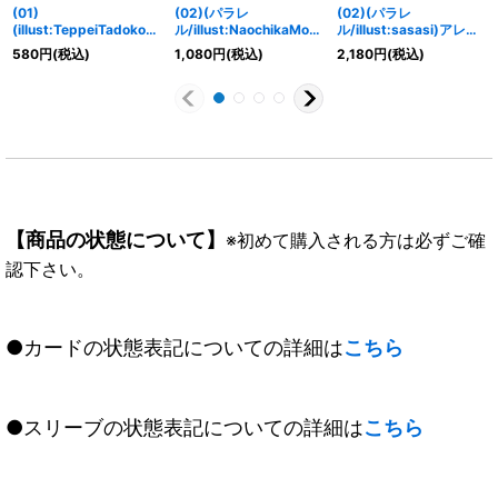
(01)
(02)(パラレ
(02)(パラレ
(illust:TeppeiTadokoro
ル/illust:NaochikaMori
ル/illust:sasasi)アレス
)サクヤモン【R】{BT5-
shita)ブリッツグレイモ
タードラモン：スペリオ
580
円
(税込)
1,080
円
(税込)
2,180
円
(税込)
044}《黄》
ン【SR-P】{EX4-051}
ルモード【SR-P】
《多》
{BT12-083}《紫》
【商品の状態について】
※初めて購入される方は必ずご確
認下さい。
●カードの状態表記についての詳細は
こちら
●スリーブの状態表記についての詳細は
こちら