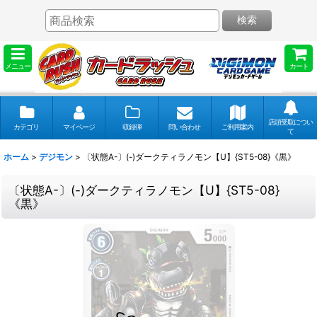
検索
メニュー
カート
店頭受取につい
カテゴリ
マイページ
収録弾
問い合わせ
ご利用案内
て
ホーム
>
デジモン
>
〔状態A-〕(-)ダークティラノモン【U】{ST5-08}《黒》
〔状態A-〕(-)ダークティラノモン【U】{ST5-08}
《黒》