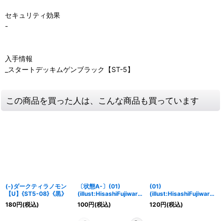
セキュリティ効果
-
入手情報
_スタートデッキムゲンブラック【ST-5】
この商品を買った人は、こんな商品も買っています
(-)ダークティラノモン
〔状態A-〕(01)
(01)
【U】{ST5-08}《黒》
(illust:HisashiFujiwara)
(illust:HisashiFujiwara)
ダークティラノモン
ダークティラノモン
180
円
(税込)
100
円
(税込)
120
円
(税込)
【U】{ST5-08}《黒》
【U】{ST5-08}《黒》