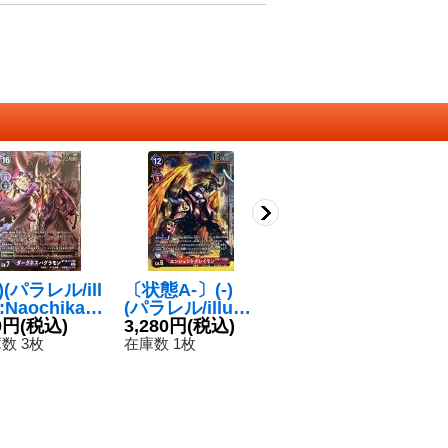
2)(パラレル/ill
〔状態A-〕(-)
(-)(パラレル/illu
〔
t:NaochikaM
(パラレル/illust:
st:NaochikaMo
(i
ishita)ダーク
0円
(税込)
NaochikaMoris
3,280円
(税込)
rishita)インペリ
980円
(税込)
a
3
スバグラモン
hita)エンシェン
アルドラモン：
ゼ
数 3枚
在庫数 1枚
在庫数 2枚
在
EC-P】{BT1
トグレイモン
ドラゴンモード
ス
111}《多》
【SEC-P】{BT4
【SEC-P】{BT3
R
-113}《赤》
-111}《緑》
《