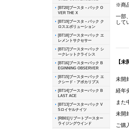
※商
[BT20]ブースタ－パック O
VER THE X
一部
して
[BT19]ブースタ－パック ク
ロスエボリューション
[BT18]ブースターパック エ
レメントサクセサー
[BT17]ブースターパック シ
ークレットクライシス
【未
[BT16]ブースターパック B
EGINNING OBSERVER
[BT15]ブースターパック エ
未開
クシード・アポカリプス
経年
[BT14]ブースターパック B
LAST ACE
また
[BT13]ブースターパック V
Sロイヤルナイツ
未開
[RB01]リブートブースター
ライジングウインド
ご購