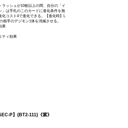
トラッシュが10枚以上の間、自分の「イ
ン」は手札のこのカードに進化条件を無
進化コスト4で進化できる。【進化時】L
以下の相手のデジモン1体を消滅させる。
効果
リティ効果
SEC-P】{BT2-111}《紫》