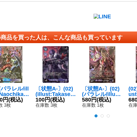
の商品を買った人は、こんな商品も買っています
)(パラレル/ill
〔状態A-〕(02)
〔状態A-〕(02)
(0
:NaochikaM
(illust:Takase)
(パラレル/illust:
us
shita)デーモ
80円
(税込)
ベルゼブモン
100円
(税込)
NaochikaMoris
580円
(税込)
or
68
SEC-P】{B
【SEC】{BT2-1
hita)ダークネス
ネ
 3枚
在庫数 3枚
在庫数 1枚
在庫
111}《紫》
11}《紫》
バグラモン【SE
【S
C-P】{BT12-11
2-
1}《多》