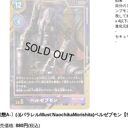
効果
自分の
ンプモ
視して
v.4
進化元
-
セキュ
-
態A-〕(-)(パラレル/illust:NaochikaMorishita)ベルゼブモン【
売価格
:
880円
(税込)