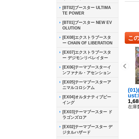
[BT02]ブースター ULTIMA
TE POWER
[BT01]ブースター NEW EV
OLUTION
こ
[EX08]エクストラブースタ
ー CHAIN OF LIBERATION
[EX07]エクストラブースタ
ー デジモンリベレイター
[EX06]テーマブースターイ
ンファナル・アセンション
[EX05]テーマブースターア
ニマルコロシアム
(01
ust
[EX04]オルタナティブビー
ori
1,6
イング
ン【
在庫数
T8-
[EX03]テーマブースター ド
ラゴンズロア
[EX02]テーマブースター デ
ジタルハザード