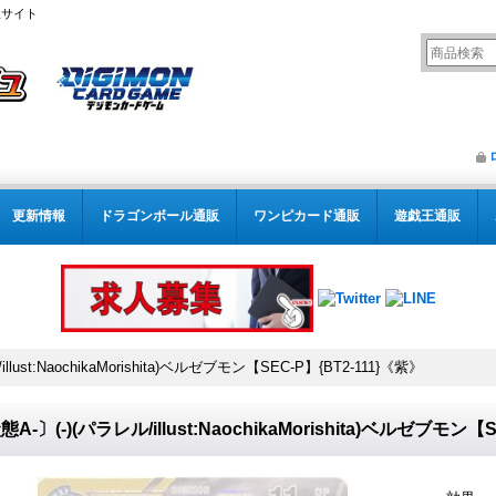
販サイト
更新情報
ドラゴンボール通販
ワンピカード通販
遊戯王通販
llust:NaochikaMorishita)ベルゼブモン【SEC-P】{BT2-111}《紫》
A-〕(-)(パラレル/illust:NaochikaMorishita)ベルゼブモン【