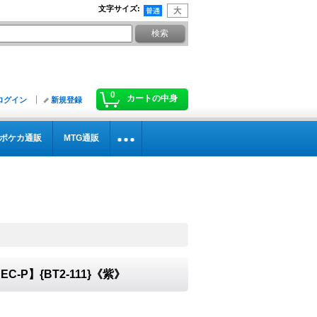
文字サイズ
:
0
カートの中身
ログイン
新規登録
ポケカ通販
MTG通販
SEC-P】{BT2-111}《紫》