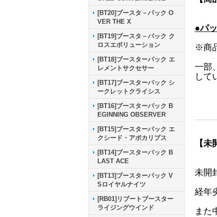
[BT20]ブースタ－パック O
VER THE X
●パ
[BT19]ブースタ－パック ク
ロスエボリューション
※商
[BT18]ブースターパック エ
一部
レメントサクセサー
して
[BT17]ブースターパック シ
ークレットクライシス
[BT16]ブースターパック B
EGINNING OBSERVER
[BT15]ブースターパック エ
クシード・アポカリプス
【未
[BT14]ブースターパック B
LAST ACE
未開
[BT13]ブースターパック V
Sロイヤルナイツ
経年
[RB01]リブートブースター
ライジングウインド
また