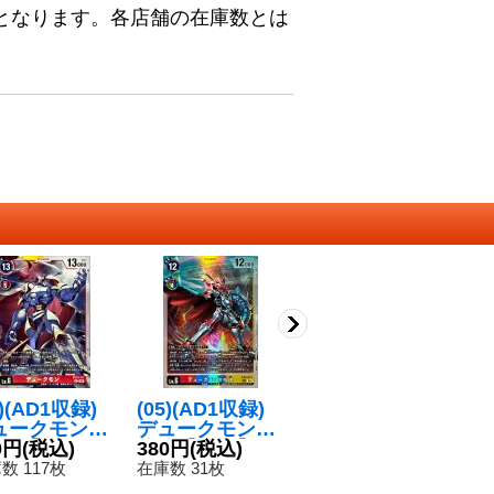
となります。各店舗の在庫数とは
5)(AD1収録)
(05)(AD1収録)
(05)(銀枠/AD1
〔
ュークモン
デュークモンX
収録)デュークモ
チ
EC】{BT13-
0円
(税込)
抗体【SEC】{E
380円
(税込)
ン【P】{P-186}
180円
(税込)
【
7
1}《赤》
X8-073}《多》
《多》
《
数 117枚
在庫数 31枚
在庫数 5枚
在