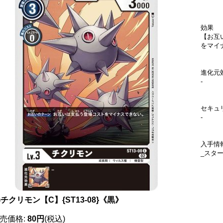
効果
【お互
をマイ
進化元
-
セキュ
-
入手情
_スタ
2)チクリモン【C】{ST13-08}《黒》
売価格
:
80円
(税込)