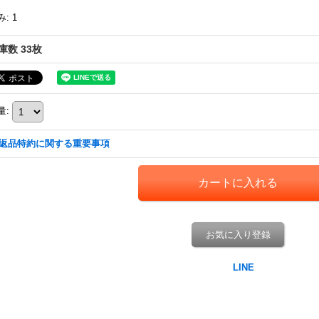
み
:
1
庫数 33枚
量
:
返品特約に関する重要事項
お気に入り登録