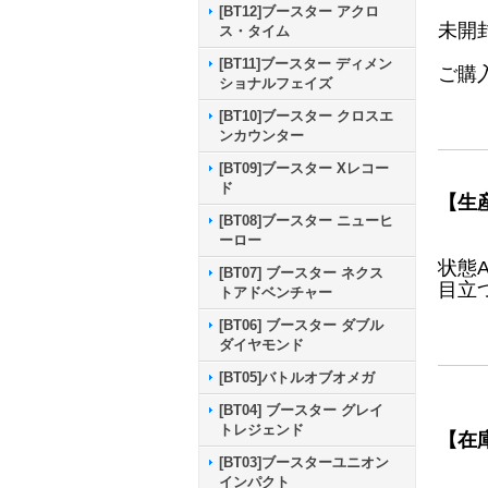
[BT12]ブースター アクロ
未開
ス・タイム
[BT11]ブースター ディメン
ご購
ショナルフェイズ
[BT10]ブースター クロスエ
ンカウンター
[BT09]ブースター Xレコー
ド
【生
[BT08]ブースター ニューヒ
ーロー
状態
[BT07] ブースター ネクス
目立
トアドベンチャー
[BT06] ブースター ダブル
ダイヤモンド
[BT05]バトルオブオメガ
[BT04] ブースター グレイ
トレジェンド
【在
[BT03]ブースターユニオン
インパクト