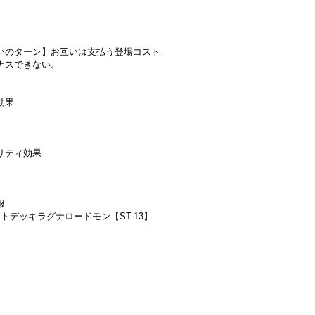
いのターン】お互いは支払う登場コスト
ナスできない。
効果
リティ効果
報
ートデッキラグナロードモン【ST-13】