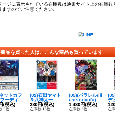
ページに表示されている在庫数は通販サイト上の在庫数
りますのでご注意ください。
の商品を買った人は、こんな商品も買っています
5)ネットカフ
(02)石田ヤマト
(05)(パラレル/ill
(0
フーディエ
＆八神太一
ust:toriyufu)ブ
デ
{BT23-10
円
(税込)
【R】{EX4-06
280円
(税込)
リッツグレイモ
1,480円
(税込)
【S
12
《白》
1}《多》
ン【SR-P】{AD
11
 3枚
在庫数 15枚
在庫数 6枚
在庫
1-009}《多》