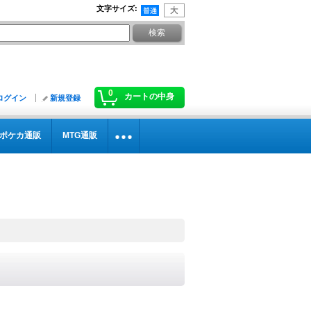
文字サイズ
:
0
カートの中身
ログイン
新規登録
ポケカ通販
MTG通販