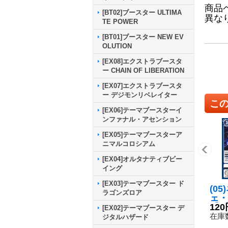
商品
[BT02]ブースター ULTIMA
異な
TE POWER
[BT01]ブースター NEW EV
OLUTION
[EX08]エクストラブースタ
ー CHAIN OF LIBERATION
[EX07]エクストラブースタ
ー デジモンリベレイター
こ
[EX06]テーマブースターイ
ンファナル・アセンション
[EX05]テーマブースターア
ニマルコロシアム
[EX04]オルタナティブビー
イング
[EX03]テーマブースター ド
(0
ラゴンズロア
ェ・
【C】
120
[EX02]テーマブースター デ
0}
在庫数
ジタルハザード