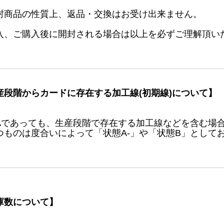
封商品の性質上、返品・交換はお受け出来ません。
入、ご購入後に開封される場合は以上を必ずご理解頂い
産段階からカードに存在する加工線(初期線)について】
Aであっても、生産段階で存在する加工線などを含む場
つものは度合いによって「状態A-」や「状態B」として
庫数について】