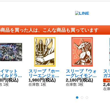
の商品を買った人は、こんな商品も買っています
イマット
スリーブ『ホー
スリーブ『ウォ
ス
イルドラモ
リーエンジェモ
ーグレイモン』
ガ
ディノビー
80円
(税込)
ン』60枚【-】
1,980円
(税込)
60枚【-】{-}
2,180円
(税込)
シ
(カードな
{-}《サプライ》
《サプライ》
【-
2,
 1枚
在庫数 1枚
在庫数 3枚
【-】{-}
ラ
在庫
プライ》