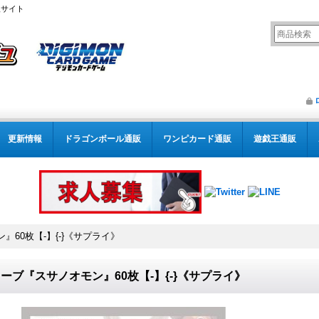
販サイト
更新情報
ドラゴンボール通販
ワンピカード通販
遊戯王通販
60枚【-】{-}《サプライ》
ーブ『スサノオモン』60枚【-】{-}《サプライ》