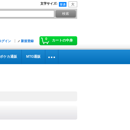
文字サイズ
:
0
カートの中身
ログイン
新規登録
ポケカ通販
MTG通販