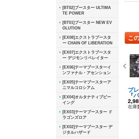
[BT02]ブースター ULTIMA
TE POWER
[BT01]ブースター NEW EV
OLUTION
こ
[EX08]エクストラブースタ
ー CHAIN OF LIBERATION
[EX07]エクストラブースタ
ー デジモンリベレイター
[EX06]テーマブースターイ
ンファナル・アセンション
[EX05]テーマブースターア
ニマルコロシアム
プレ
『パ
[EX04]オルタナティブビー
ン＆
2,9
イング
モン
在庫数
し)』
[EX03]テーマブースター ド
《サ
ラゴンズロア
[EX02]テーマブースター デ
ジタルハザード