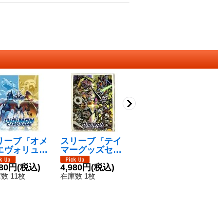
リーブ『オメ
スリーブ『テイ
スリーブ『神代
〔
エヴォリュー
マーグッズセッ
悠子(オフィシャ
ー
ョン』60枚
ト[PB-02]』60
ルカードスリー
1,780円
(税込)
ヴ
2
】{-}《サプ
480円
(税込)
枚【-】{-}《サ
4,980円
(税込)
ブ02)』60枚
ン
在庫数 1枚
在
イ》
プライ》
【-】{-}《サプ
{
数 11枚
在庫数 1枚
ライ》