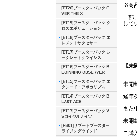
※商
[BT20]ブースタ－パック O
VER THE X
一部
して
[BT19]ブースタ－パック ク
ロスエボリューション
[BT18]ブースターパック エ
レメントサクセサー
[BT17]ブースターパック シ
ークレットクライシス
【未
[BT16]ブースターパック B
EGINNING OBSERVER
[BT15]ブースターパック エ
未開
クシード・アポカリプス
経年
[BT14]ブースターパック B
LAST ACE
また
[BT13]ブースターパック V
Sロイヤルナイツ
未開
[RB01]リブートブースター
ライジングウインド
ご購