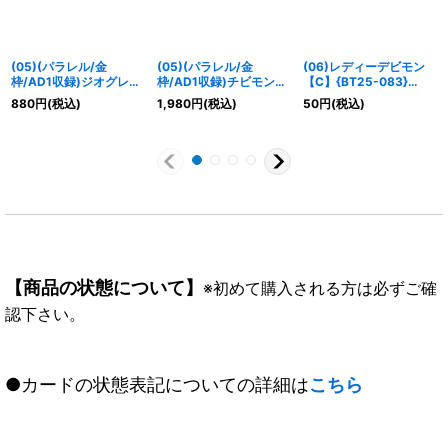
(05)(パラレル/金
(05)(パラレル/金
(06)レディーデビモン
枠/AD1収録)ジオグレイ
枠/AD1収録)チビモン
【C】{BT25-083}
モン【C-P】{BT21-
【U-P】{BT12-002}
《紫》
880
円
(税込)
1,980
円
(税込)
50
円
(税込)
042}《多》
《青》
【商品の状態について】
※初めて購入される方は必ずご確
認下さい。
●カードの状態表記についての詳細は
こちら