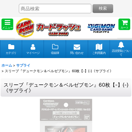
検索
メニュー
カート
店頭受取につい
カテゴリ
マイページ
収録弾
問い合わせ
ご利用案内
て
ホーム
>
サプライ
>
スリーブ『デュークモン＆ベルゼブモン』60枚【-】{-}《サプライ》
スリーブ『デュークモン＆ベルゼブモン』60枚【-】{-}
《サプライ》