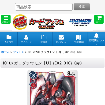
検索
メニュー
カート
店頭受取につい
カテゴリ
マイページ
収録弾
問い合わせ
ご利用案内
て
ホーム
>
デジモン
>
(01)メガログラウモン【U】{EX2-010}《赤》
(01)メガログラウモン【U】{EX2-010}《赤》