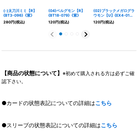
(-)太刀川ミミ【R】
(04)ベルグモン【R】
(02)ブラックメガログラ
{BT3-096}《紫》
{BT18-079}《紫》
ウモン【U】{EX4-010}
《多》
280
円
(税込)
120
円
(税込)
120
円
(税込)
【商品の状態について】
※初めて購入される方は必ずご確
認下さい。
●カードの状態表記についての詳細は
こちら
●スリーブの状態表記についての詳細は
こちら