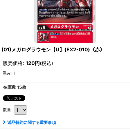
(01)メガログラウモン【U】{EX2-010}《赤》
販売価格
:
120
円
(税込)
重み
:
1
在庫数 15枚
数量
:
返品特約に関する重要事項