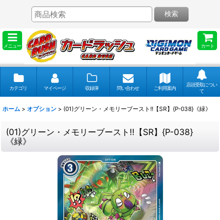
検索
メニュー
カート
店頭受取につい
カテゴリ
マイページ
収録弾
問い合わせ
ご利用案内
て
ホーム
>
オプション
>
(01)グリーン・メモリーブースト!!【SR】{P-038}《緑》
(01)グリーン・メモリーブースト!!【SR】{P-038}
《緑》