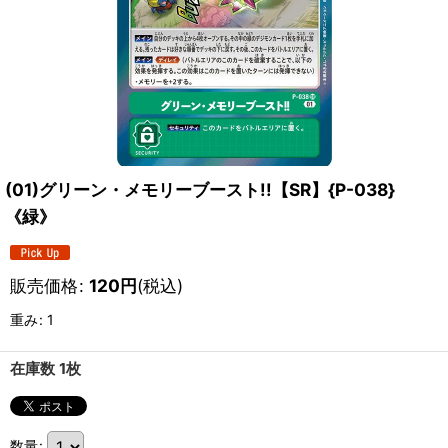
(01)グリーン・メモリーブースト!!【SR】{P-038}
《緑》
販売価格
:
120
円
(税込)
重み
:
1
在庫数 1枚
数量
: